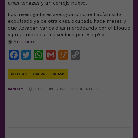
unas tenazas y un cerrojo nuevo.
Los investigadores averiguaron que habían sido
expulsado ya de otra casa okupada hace meses y
que llevaban varios días merodeando por el bloque
y preguntando a los vecinos por ese piso. |
@
elmundo
Facebook
Twitter
WhatsApp
Gmail
Meneame
Copy
Link
NOTICIAS
OKUPA
OKUPAS
RANDOM
31 OCTUBRE, 2023
31 COMENTARIOS
DEJA UNA RESPUESTA