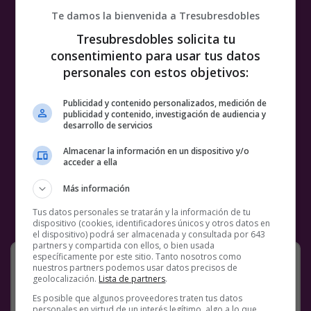
Te damos la bienvenida a Tresubresdobles
Tresubresdobles solicita tu
consentimiento para usar tus datos
personales con estos objetivos:
Publicidad y contenido personalizados, medición de
publicidad y contenido, investigación de audiencia y
desarrollo de servicios
Almacenar la información en un dispositivo y/o
acceder a ella
Más información
Tus datos personales se tratarán y la información de tu
dispositivo (cookies, identificadores únicos y otros datos en
el dispositivo) podrá ser almacenada y consultada por 643
partners y compartida con ellos, o bien usada
Misiles biodegradables xd
específicamente por este sitio. Tanto nosotros como
nuestros partners podemos usar datos precisos de
geolocalización.
Lista de partners
.
Grata zumbada pide aviones de “combate
con pilas” que lleven “misiles
Es posible que algunos proveedores traten tus datos
biodegradables”
personales en virtud de un interés legítimo, algo a lo que