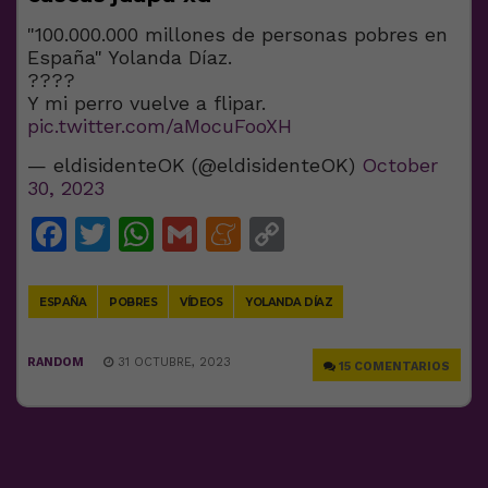
"100.000.000 millones de personas pobres en
España" Yolanda Díaz.
????
Y mi perro vuelve a flipar.
pic.twitter.com/aMocuFooXH
— eldisidenteOK (@eldisidenteOK)
October
30, 2023
Facebook
Twitter
WhatsApp
Gmail
Meneame
Copy
Link
ESPAÑA
POBRES
VÍDEOS
YOLANDA DÍAZ
RANDOM
31 OCTUBRE, 2023
15 COMENTARIOS