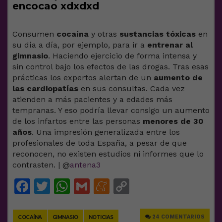
encocao xdxdxd
Consumen
cocaína
y otras
sustancias tóxicas
en
su día a día, por ejemplo, para ir a
entrenar al
gimnasio
. Haciendo ejercicio de forma intensa y
sin control bajo los efectos de las drogas. Tras esas
prácticas los expertos alertan de un
aumento de
las cardiopatías
en sus consultas. Cada vez
atienden a más pacientes y a edades más
tempranas. Y eso podría llevar consigo un aumento
de los infartos entre las personas
menores de 30
años
. Una impresión generalizada entre los
profesionales de toda España, a pesar de que
reconocen, no existen estudios ni informes que lo
contrasten. | @
antena3
Facebook
Twitter
WhatsApp
Gmail
Meneame
Copy
Link
24 COMENTARIOS
COCAÍNA
GIMNASIO
NOTICIAS