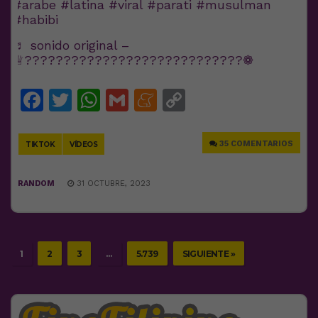
#arabe
#latina
#viral
#parati
#musulman
#habibi
♬ sonido original –
♕????????????????????????????❁
Facebook
Twitter
WhatsApp
Gmail
Meneame
Copy
Link
35 COMENTARIOS
TIKTOK
VÍDEOS
RANDOM
31 OCTUBRE, 2023
1
2
3
…
5.739
SIGUIENTE »