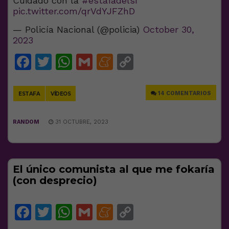
Cuidado con la
#estafadelsí
pic.twitter.com/qrVdYJFZhD
— Policía Nacional (@policia)
October 30,
2023
Facebook
Twitter
WhatsApp
Gmail
Meneame
Copy
Link
14 COMENTARIOS
ESTAFA
VÍDEOS
RANDOM
31 OCTUBRE, 2023
El único comunista al que me fokaría
(con desprecio)
Facebook
Twitter
WhatsApp
Gmail
Meneame
Copy
Link