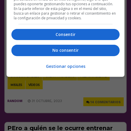
puedes oponerte gestionando tus opciones a continuación.
¡OS LO
En la parte inferior de esta página o en el menú del sitio,
JURO!????????????????????????????????
busca un enlace para gestionar o retirar el consentimiento en
la configuración de privacidad y cookies.
¿Para matar de manera sostenible?
pic.twitter.com/OwSgbJqfqC
Consentir
— Bertrand Ndongo (@bertrandmyd)
October
30, 2023
No consentir
Facebook
Twitter
WhatsApp
Gmail
Meneame
Copy
Link
Gestionar opciones
BIODEGRADABLES
GRETA THUNBERG
MEDIOAMBIENTE
MISILES
VÍDEOS
RANDOM
31 OCTUBRE, 2023
14 COMENTARIOS
PEro a quién se le ocurre entrenar