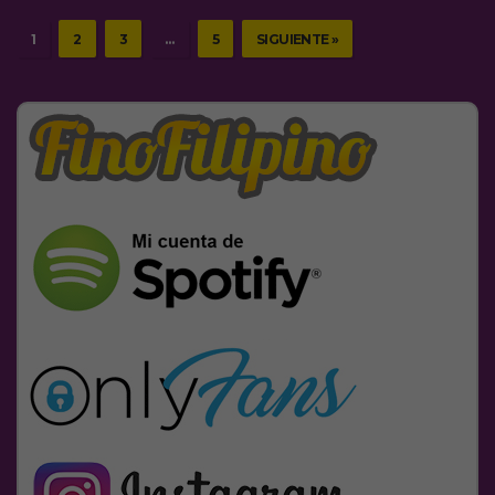
1
2
3
…
5
SIGUIENTE »