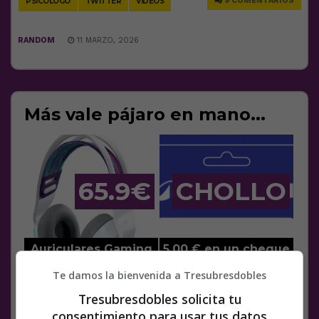
9 COMENTARIOS
PSICÓLOGO
TWITTER
VÍDEOS
RANDOM
11 MARZO, 2026
Te damos la bienvenida a Tresubresdobles
Tresubresdobles solicita tu
consentimiento para usar tus datos