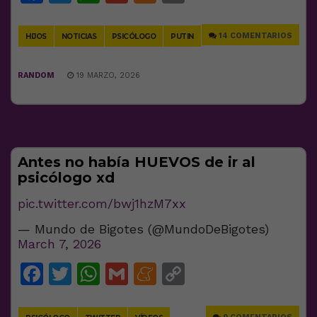
Link
14 COMENTARIOS
HIJOS
NOTICIAS
PSICÓLOGO
PUTIN
RANDOM
19 MARZO, 2026
Antes no había HUEVOS de ir al
psicólogo xd
pic.twitter.com/bwj1hzM7xx
— Mundo de Bigotes (@MundoDeBigotes)
March 7, 2026
Facebook
Twitter
WhatsApp
Gmail
Meneame
Copy
Link