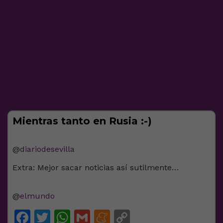
Mientras tanto en Rusia :-)
@
diariodesevilla
Extra: Mejor sacar noticias así sutilmente…
@
elmundo
Facebook
Twitter
WhatsApp
Gmail
Meneame
Copy