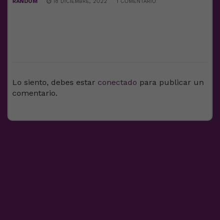
RANDOM
18 DICIEMBRE, 2022
1 COMENTARIO
DEJA UNA RESPUESTA
Lo siento, debes estar
conectado
para publicar un
comentario.