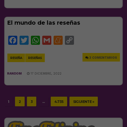
El mundo de las reseñas
Facebook
Twitter
WhatsApp
Gmail
Meneame
Copy
Link
3 COMENTARIOS
RESEÑA
RESEÑAS
RANDOM
17 DICIEMBRE, 2022
1
2
3
…
4.735
SIGUIENTE »