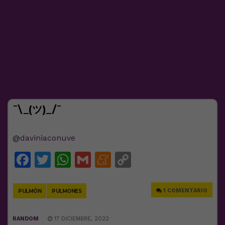
¯\_(ツ)_/¯
@
daviniaconuve
Facebook
Twitter
WhatsApp
Gmail
Meneame
Copy
Link
1 COMENTARIO
PULMÓN
PULMONES
RANDOM
17 DICIEMBRE, 2022