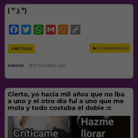
( ͡° ͜ʖ ͡°)
Facebook
Twitter
WhatsApp
Gmail
Meneame
Copy
Link
2 COMENTARIOS
SUBTÍTULOS
RANDOM
17 DICIEMBRE, 2022
Cierto, yo hacía mil años que no iba
a uno y el otro día fui a uno que me
mola y todo costaba el doble :c