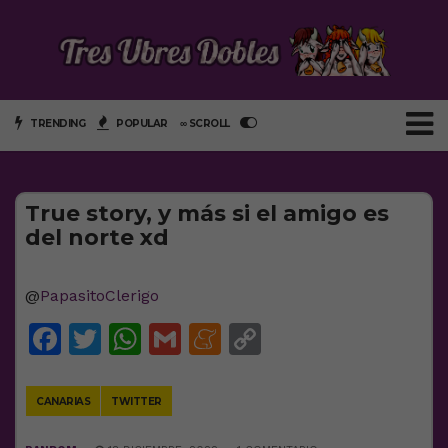
TRENDING
POPULAR
∞ SCROLL
True story, y más si el amigo es
del norte xd
@
PapasitoClerigo
Facebook
Twitter
WhatsApp
Gmail
Meneame
Copy
Link
CANARIAS
TWITTER