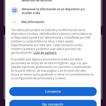
desarrollo de servicios
6 COMENTARIOS
KEBAB
MEMES
Almacenar la información en un dispositivo y/o
acceder a ella
RANDOM
17 DICIEMBRE, 2022
Más información
Tus datos personales se tratarán y la información de tu
dispositivo (cookies, identificadores únicos y otros datos en
el dispositivo) podrá ser almacenada y consultada por 643
Master of naming
partners y compartida con ellos, o bien usada
específicamente por este sitio. Tanto nosotros como
nuestros partners podemos usar datos precisos de
@
tammylidon
geolocalización.
Lista de partners
.
Es posible que algunos proveedores traten tus datos
Facebook
Twitter
WhatsApp
Gmail
Meneame
Copy
personales en virtud de un interés legítimo, algo a lo que
puedes oponerte gestionando tus opciones a continuación.
Link
En la parte inferior de esta página o en el menú del sitio,
busca un enlace para gestionar o retirar el consentimiento en
1 COMENTARIO
NAMING
la configuración de privacidad y cookies.
RANDOM
17 DICIEMBRE, 2022
Consentir
No consentir