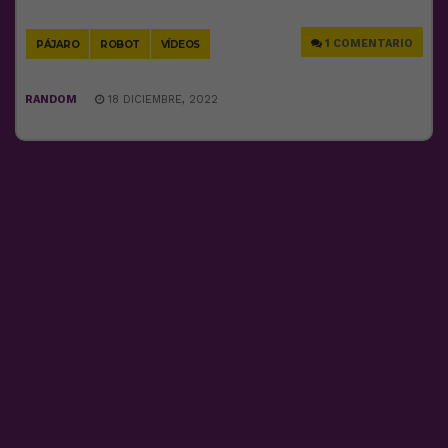
Link
1 COMENTARIO
PÁJARO
ROBOT
VÍDEOS
RANDOM
18 DICIEMBRE, 2022