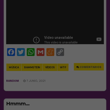
Facebook
Twitter
WhatsApp
Gmail
Meneame
Copy
Link
COMENTARIOS
MÚSICA
RAMMSTEIN
VÍDEOS
WTF
RANDOM
7 JUNIO, 2021
Hmmm…