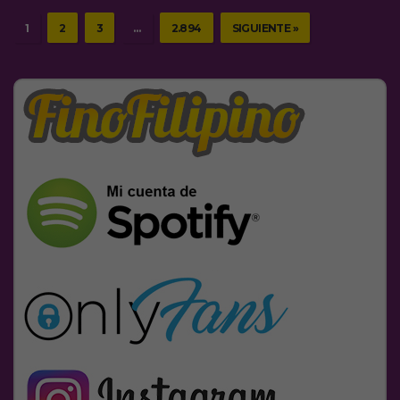
1
2
3
…
2.894
SIGUIENTE »