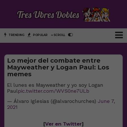
TRENDING
POPULAR
∞ SCROLL
Lo mejor del combate entre
Mayweather y Logan Paul: Los
memes
El lunes es Mayweather y yo soy Logan
Paul
pic.twitter.com/WVS0ne7ULb
— Álvaro Iglesias (@alvarochurches)
June 7,
2021
[
Ver en Twitter
]