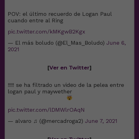
POV: el último recuerdo de Logan Paul
cuando entre al Ring
pic.twitter.com/kMKgwB2Kgx
— El más boludo (@El_Mas_Boludo)
June 6,
2021
[
Ver en Twitter
]
!!!!! se ha filtrado un video de la pelea entre
logan paul y maywether
pic.twitter.com/lDMWlrOAqN
— alvaro ♫ (@mercadroga2)
June 7, 2021