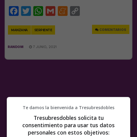
Facebook
Twitter
WhatsApp
Gmail
Meneame
Copy
Link
COMENTARIOS
MANZANA
SERPIENTE
RANDOM
7 JUNIO, 2021
Te damos la bienvenida a Tresubresdobles
Tresubresdobles solicita tu
consentimiento para usar tus datos
personales con estos objetivos: