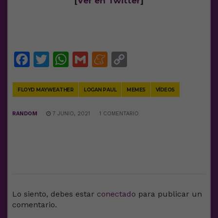
[
Ver en Twitter
]
Facebook
Twitter
WhatsApp
Gmail
Meneame
Copy
Link
FLOYD MAYWEATHER
LOGAN PAUL
MEMES
VÍDEOS
RANDOM
7 JUNIO, 2021
1 COMENTARIO
DEJA UNA RESPUESTA
Lo siento, debes estar
conectado
para publicar un
comentario.