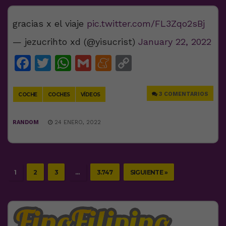
gracias x el viaje
pic.twitter.com/FL3Zqo2sBj
— jezucrihto xd (@yisucrist)
January 22, 2022
Facebook
Twitter
WhatsApp
Gmail
Meneame
Copy
Link
3 COMENTARIOS
COCHE
COCHES
VÍDEOS
RANDOM
24 ENERO, 2022
1
2
3
…
3.747
SIGUIENTE »