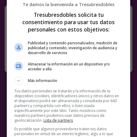
Te damos la bienvenida a Tresubresdobles
Tresubresdobles solicita tu
Facebook
Twitter
WhatsApp
Gmail
Meneame
Copy
consentimiento para usar tus datos
personales con estos objetivos:
Link
Publicidad y contenido personalizados, medición de
2 COMENTARIOS
BEBÉ
MEMES
publicidad y contenido, investigación de audiencia y
desarrollo de servicios
RANDOM
24 ENERO, 2022
Almacenar la información en un dispositivo y/o
acceder a ella
Más información
Tus datos personales se tratarán y la información de tu
dispositivo (cookies, identificadores únicos y otros datos en
el dispositivo) podrá ser almacenada y consultada por 643
partners y compartida con ellos, o bien usada
específicamente por este sitio. Tanto nosotros como
nuestros partners podemos usar datos precisos de
geolocalización.
Lista de partners
.
Es posible que algunos proveedores traten tus datos
personales en virtud de un interés legítimo, algo a lo que