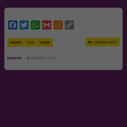
Facebook
Twitter
WhatsApp
Gmail
Meneame
Copy
Link
1 COMENTARIO
MEMES
TOS
TOSER
RANDOM
24 ENERO, 2022