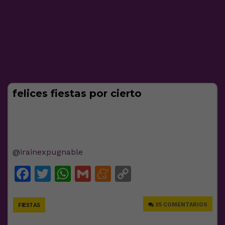
felices fiestas por cierto
@
irainexpugnable
Facebook
Twitter
WhatsApp
Gmail
Meneame
Copy
Link
25 COMENTARIOS
FIESTAS