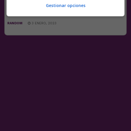
Gestionar opciones
7 COMENTARIOS
OSO POLAR
VÍDEOS
RANDOM
3 ENERO, 2023