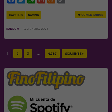
Link
COMENTARIOS
CARTELES
NAMING
RANDOM
3 ENERO, 2023
1
2
3
…
4.787
SIGUIENTE »