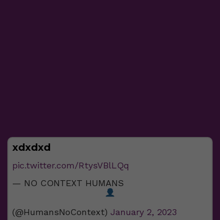
xdxdxd
pic.twitter.com/RtysVBlLQq
— NO CONTEXT HUMANS
(@HumansNoContext)
January 2, 2023