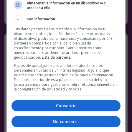
Almacenar la información en un dispositivo y/o
acceder a ella
RANDOM
3 ENERO, 2023
Más información
Tus datos personales se tratarán y la información de tu
dispositivo (cookies, identificadores únicos y otros datos en
el dispositivo) podrá ser almacenada y consultada por 643
Un oso polar atraviesa una fina capa
partners y compartida con ellos, o bien usada
de hielo usando las leyes de la física
específicamente por este sitio. Tanto nosotros como
nuestros partners podemos usar datos precisos de
Urso Polar atravessa a fina camada de gelo
geolocalización.
Lista de partners
.
usando as leis da física.
Es posible que algunos proveedores traten tus datos
pic.twitter.com/BszwLcWgfk
personales en virtud de un interés legítimo, algo a lo que
puedes oponerte gestionando tus opciones a continuación.
— Astronomiaum
En la parte inferior de esta página o en el menú del sitio,
busca un enlace para gestionar o retirar el consentimiento en
la configuración de privacidad y cookies.
Consentir
(@Astronomiaum)
January 2, 2023
Facebook
Twitter
WhatsApp
Gmail
Meneame
Copy
No consentir
Link