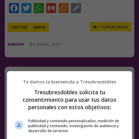
Facebook
Twitter
WhatsApp
Gmail
Meneame
Copy
Link
7 COMENTARIOS
TWITTER
VÍDEOS
RANDOM
3 ENERO, 2023
¡Taka! y a comer
Te damos la bienvenida a Tresubresdobles
pic.twitter.com/sIoq0SiWii
Tresubresdobles solicita tu
— Creature Tik Toks (@CreatureTikToks)
consentimiento para usar tus datos
January 2, 2023
personales con estos objetivos:
Facebook
Twitter
WhatsApp
Gmail
Meneame
Copy
Publicidad y contenido personalizados, medición de
Link
publicidad y contenido, investigación de audiencia y
desarrollo de servicios
2 COMENTARIOS
GATOS
MUNDO GATUNO
VÍDEOS