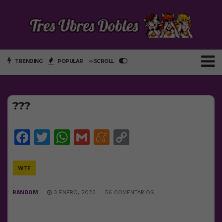
TRENDING
POPULAR
∞ SCROLL
???
Facebook
Twitter
WhatsApp
Gmail
Meneame
Copy
Link
WTF
RANDOM
3 ENERO, 2023
56 COMENTARIOS