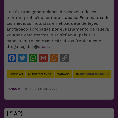
Las futuras generaciones de neozelandeses
tendrán prohibido comprar tabaco. Esta es una de
las medidas incluidas en el paquete de leyes
antitabaco aprobadas por el Parlamento de Nueva
Zelanda este martes, que sitúan al país a la
cabeza entre los más restrictivos frente a este
droga legal. | @
elpais
Facebook
Twitter
WhatsApp
Gmail
Meneame
Copy
Link
102 COMENTARIOS
NOTICIAS
NUEVA ZELANDA
TABACO
RANDOM
14 DICIEMBRE, 2022
( ͡° ͜ʖ ͡°)