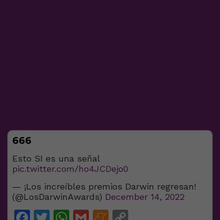
666
Esto SI es una señal
pic.twitter.com/ho4JCDejo0
— ¡Los increíbles premios Darwin regresan!
(@LosDarwinAwards)
December 14, 2022
Facebook
Twitter
WhatsApp
Gmail
Meneame
Copy