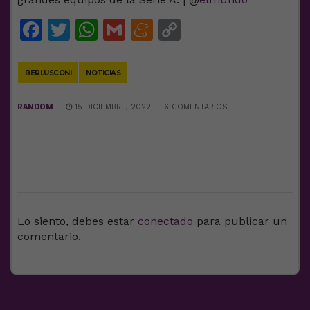
Facebook
Twitter
WhatsApp
Gmail
Meneame
Copy
Link
BERLUSCONI
NOTICIAS
RANDOM
15 DICIEMBRE, 2022
6 COMENTARIOS
DEJA UNA RESPUESTA
Lo siento, debes estar
conectado
para publicar un
comentario.