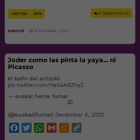
Link
3 COMENTARIOS
TWITTER
WTF
RANDOM
14 DICIEMBRE, 2022
Joder como las pinta la yaya… ni
Picasso
el baño del antzoki:
pic.twitter.com/YeGaK6Zhy2
— euskal herria fumar
(@euskadifumar)
December 4, 2022
Facebook
Twitter
WhatsApp
Gmail
Meneame
Copy
Link