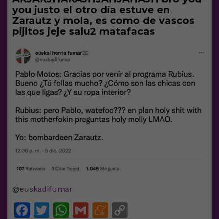
you justo el otro día estuve en
Zarautz y mola, es como de vascos
pijitos jeje salu2 matafacas
@
euskadifumar
Facebook
Twitter
WhatsApp
Gmail
Meneame
Copy