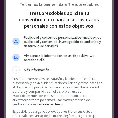
Ayayayayayayayyyyyy que me pongo nerviosa…..
Te damos la bienvenida a Tresubresdobles
36 comments · 59 minutes ago
Tresubresdobles solicita tu
Hay gente que prefiere ir a la lavandería y por
consentimiento para usar tus datos
cada lavadora pagar 7 pavos, antes que
personales con estos objetivos:
desembolsar 500€ de golpe para una lavadora.
En parte lo entiendo si no sabes cuánto tiempo
Publicidad y contenido personalizados, medición de
vas a dur...
publicidad y contenido, investigación de audiencia y
25 comments · 49 minutes ago
desarrollo de servicios
¿Vosotros tenéis algún secreto? :-)
Almacenar la información en un dispositivo y/o
9 comments · 4 hours ago
acceder a ella
Esto me da mucha pena…
Más información
15 comments · 1 hour ago
Tus datos personales se tratarán y la información de tu
Y se alquilará fácil!
dispositivo (cookies, identificadores únicos y otros datos en
el dispositivo) podrá ser almacenada y consultada por 643
20 comments · 4 hours ago
partners y compartida con ellos, o bien usada
específicamente por este sitio. Tanto nosotros como
Glorioso!
nuestros partners podemos usar datos precisos de
8 comments · 1 hour ago
geolocalización.
Lista de partners
.
Pues tiene pintaza
Es posible que algunos proveedores traten tus datos
personales en virtud de un interés legítimo, algo a lo que
7 comments · 5 hours ago