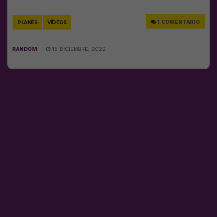
Link
1 COMENTARIO
PLANES
VÍDEOS
RANDOM
15 DICIEMBRE, 2022