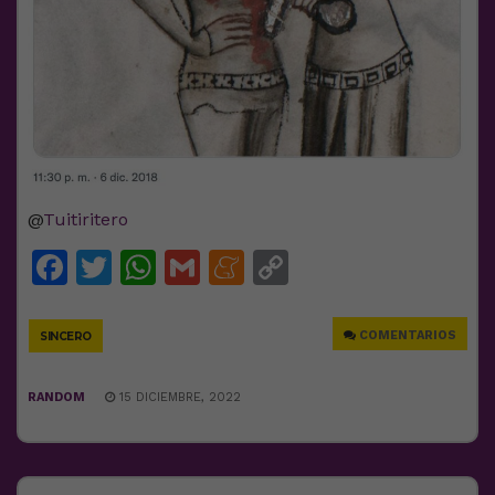
@
Tuitiritero
Facebook
Twitter
WhatsApp
Gmail
Meneame
Copy
Link
COMENTARIOS
SINCERO
RANDOM
15 DICIEMBRE, 2022