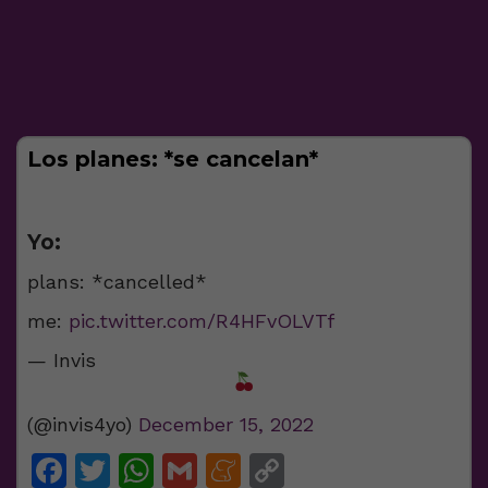
Los planes: *se cancelan*
Yo:
plans: *cancelled*
me:
pic.twitter.com/R4HFvOLVTf
— Invis
(@invis4yo)
December 15, 2022
Facebook
Twitter
WhatsApp
Gmail
Meneame
Copy