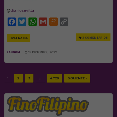
@
diariosevilla
Facebook
Twitter
WhatsApp
Gmail
Meneame
Copy
Link
3 COMENTARIOS
FIRST DATES
RANDOM
15 DICIEMBRE, 2022
1
2
3
…
4.729
SIGUIENTE »