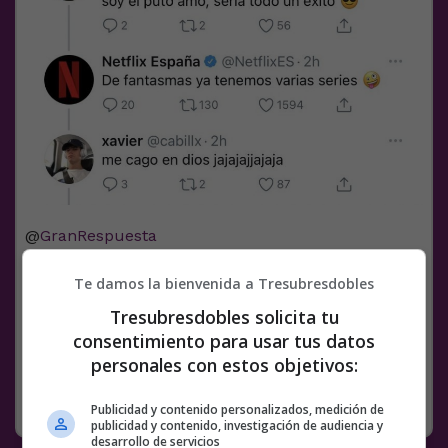
@
GranRespuesta
Facebook
Twitter
WhatsApp
Gmail
Meneame
Copy
Te damos la bienvenida a Tresubresdobles
Link
Tresubresdobles solicita tu
consentimiento para usar tus datos
1 COMENTARIO
NETFLIX
personales con estos objetivos:
RANDOM
15 DICIEMBRE, 2022
Publicidad y contenido personalizados, medición de
publicidad y contenido, investigación de audiencia y
desarrollo de servicios