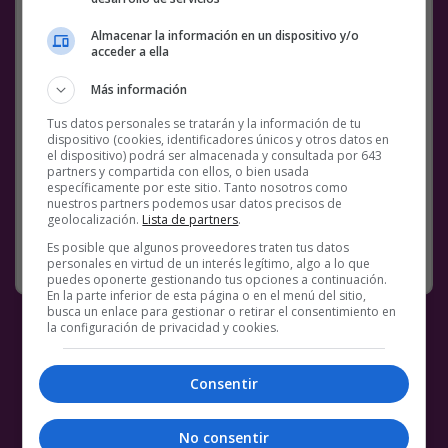
Dos personas identificadas por escalar sin
Almacenar la información en un dispositivo y/o
acceder a ella
protección la Torre Glòries de Barcelona
Más información
— ABC.es (@abc_es)
October 17, 2023
Tus datos personales se tratarán y la información de tu
Facebook
Twitter
WhatsApp
Gmail
Meneame
Copy
dispositivo (cookies, identificadores únicos y otros datos en
el dispositivo) podrá ser almacenada y consultada por 643
Link
partners y compartida con ellos, o bien usada
específicamente por este sitio. Tanto nosotros como
8 COMENTARIOS
BARCELONA
VÍDEOS
nuestros partners podemos usar datos precisos de
geolocalización.
Lista de partners
.
Es posible que algunos proveedores traten tus datos
RANDOM
17 OCTUBRE, 2023
personales en virtud de un interés legítimo, algo a lo que
puedes oponerte gestionando tus opciones a continuación.
En la parte inferior de esta página o en el menú del sitio,
busca un enlace para gestionar o retirar el consentimiento en
la configuración de privacidad y cookies.
Consentir
No consentir