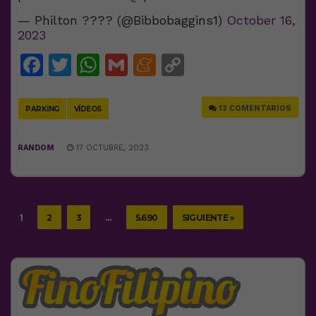
— Philton ????︎ (@Bibbobaggins1)
October 16,
2023
Facebook
Twitter
WhatsApp
Gmail
Meneame
Copy
Link
12 COMENTARIOS
PARKING
VÍDEOS
RANDOM
17 OCTUBRE, 2023
1
2
3
…
5.690
SIGUIENTE »