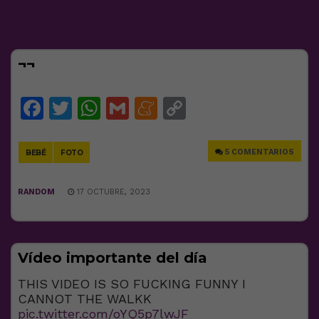
¬¬
Facebook
Twitter
WhatsApp
Gmail
Meneame
Copy
Link
5 COMENTARIOS
BEBÉ
FOTO
RANDOM
17 OCTUBRE, 2023
Vídeo importante del día
THIS VIDEO IS SO FUCKING FUNNY I
CANNOT THE WALKK
pic.twitter.com/oYQ5p7lwJF