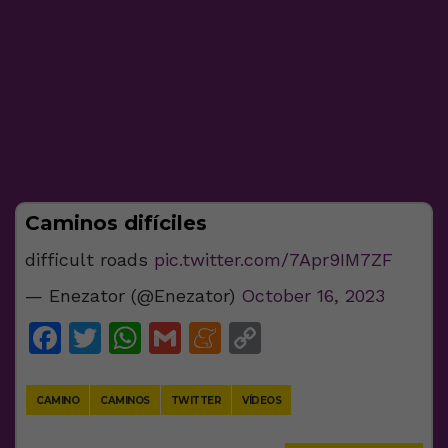
Caminos difíciles
difficult roads
pic.twitter.com/7Apr9IM7ZF
— Enezator (@Enezator)
October 16, 2023
Facebook
Twitter
WhatsApp
Gmail
Meneame
Copy
Link
CAMINO
CAMINOS
TWITTER
VÍDEOS