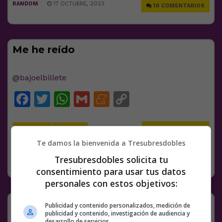
RANDOM
17 OCTUBRE, 2023
10 COMENTARIOS
Me he reído
@
bajoelbillete
Facebook
Twitter
WhatsApp
Gmail
Meneame
Copy
Link
13 COMENTARIOS
AGUACATE
TWITTER
Te damos la bienvenida a Tresubresdobles
Tresubresdobles solicita tu
RANDOM
17 OCTUBRE, 2023
consentimiento para usar tus datos
personales con estos objetivos:
Spidermans
Publicidad y contenido personalizados, medición de
publicidad y contenido, investigación de audiencia y
desarrollo de servicios