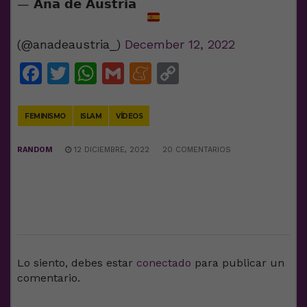
— 𝗔𝗻𝗮 𝗱𝗲 𝗔𝘂𝘀𝘁𝗿𝗶𝗮
(@anadeaustria_)
December 12, 2022
Facebook
Twitter
WhatsApp
Gmail
Meneame
Copy
Link
FEMINISMO
ISLAM
VÍDEOS
RANDOM
12 DICIEMBRE, 2022
20 COMENTARIOS
DEJA UNA RESPUESTA
Lo siento, debes estar
conectado
para publicar un
comentario.