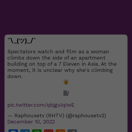
¯\_(ツ)_/¯
Spectators watch and film as a woman
climbs down the side of an apartment
building on top of a 7 Eleven in Asia. At the
moment, it is unclear why she's climbing
down.
pic.twitter.com/qbjguIqIwE
— Raphousetv (RHTV) (@raphousetv2)
December 10, 2022