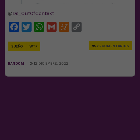
@
Ds_OutOfContext
Facebook
Twitter
WhatsApp
Gmail
Meneame
Copy
Link
25 COMENTARIOS
SUEÑO
WTF
RANDOM
12 DICIEMBRE, 2022