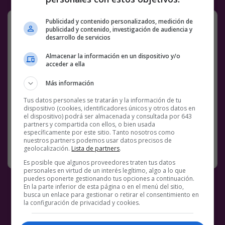
¬¬
Publicidad y contenido personalizados, medición de
publicidad y contenido, investigación de audiencia y
desarrollo de servicios
pic.twitter.com/ASDJUrzFf9
Almacenar la información en un dispositivo y/o
— ordure (@ordurebizarree)
December 11,
acceder a ella
2022
Más información
Facebook
Twitter
WhatsApp
Gmail
Meneame
Copy
Link
Tus datos personales se tratarán y la información de tu
dispositivo (cookies, identificadores únicos y otros datos en
el dispositivo) podrá ser almacenada y consultada por 643
6 COMENTARIOS
MÚSICA
WTF
partners y compartida con ellos, o bien usada
específicamente por este sitio. Tanto nosotros como
nuestros partners podemos usar datos precisos de
geolocalización.
Lista de partners
.
RANDOM
12 DICIEMBRE, 2022
Es posible que algunos proveedores traten tus datos
personales en virtud de un interés legítimo, algo a lo que
puedes oponerte gestionando tus opciones a continuación.
En la parte inferior de esta página o en el menú del sitio,
busca un enlace para gestionar o retirar el consentimiento en
la configuración de privacidad y cookies.