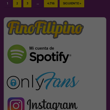
1
2
3
…
4.716
SIGUIENTE »