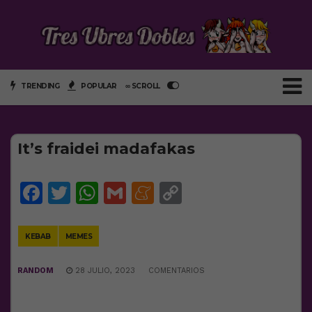
TRENDING
POPULAR
∞ SCROLL
It’s fraidei madafakas
Facebook
Twitter
WhatsApp
Gmail
Meneame
Copy
Link
KEBAB
MEMES
RANDOM
28 JULIO, 2023
COMENTARIOS