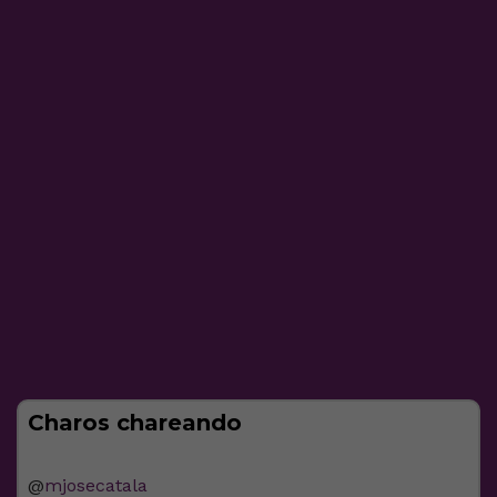
Charos chareando
@
mjosecatala