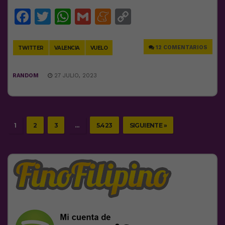
Facebook
Twitter
WhatsApp
Gmail
Meneame
Copy
Link
12 COMENTARIOS
TWITTER
VALENCIA
VUELO
RANDOM
27 JULIO, 2023
1
2
3
…
5.423
SIGUIENTE »