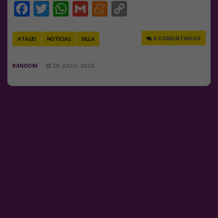
Facebook
Twitter
WhatsApp
Gmail
Meneame
Copy
Link
6 COMENTARIOS
ATAÚD
NOTICIAS
SILLA
RANDOM
28 JULIO, 2023