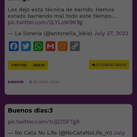
Les dejo esta técnica de barrido. Hemos
estado barriendo mal todo este tiempo…
pic.twitter.com/2LYLoW9K9g
— La llorería (@antonella_kikis)
July 27, 2023
Facebook
Twitter
WhatsApp
Gmail
Meneame
Copy
Link
8 COMENTARIOS
TWITTER
VÍDEOS
RANDOM
28 JULIO, 2023
Buenos días:3
pic.twitter.com/tUj2ZDFTgR
— No Cats No Life (@NoCatsNoLife_m)
July