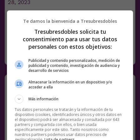
28, 2023
Facebook
Twitter
WhatsApp
Gmail
Meneame
Copy
Te damos la bienvenida a Tresubresdobles
Link
Tresubresdobles solicita tu
1 COMENTARIO
GATOS
TWITTER
VÍDEOS
consentimiento para usar tus datos
personales con estos objetivos:
RANDOM
28 JULIO, 2023
Publicidad y contenido personalizados, medición de
publicidad y contenido, investigación de audiencia y
desarrollo de servicios
Una de imágenes random [70 JPG]
Almacenar la información en un dispositivo y/o
acceder a ella
Más información
Tus datos personales se tratarán y la información de tu
dispositivo (cookies, identificadores únicos y otros datos en
el dispositivo) podrá ser almacenada y consultada por 643
partners y compartida con ellos, o bien usada
específicamente por este sitio. Tanto nosotros como
nuestros partners podemos usar datos precisos de
geolocalización.
Lista de partners
.