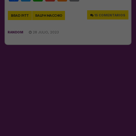
Link
15 COMENTARIOS
BRAD PITT
RALPH MACCHIO
RANDOM
28 JULIO, 2023