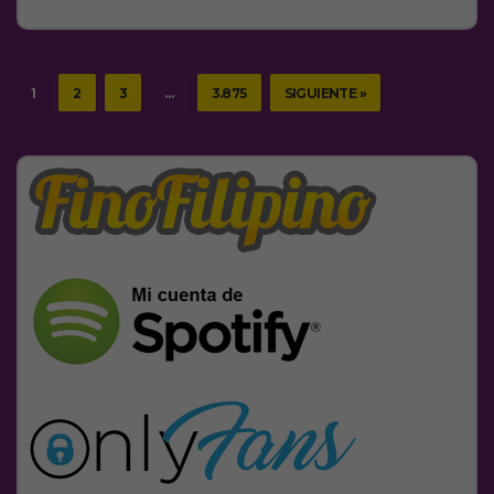
1
2
3
…
3.875
SIGUIENTE »