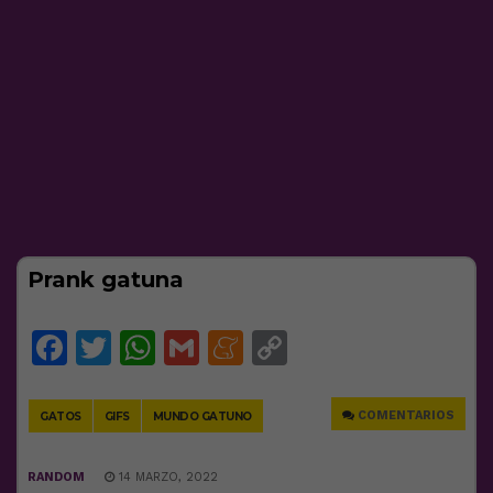
Prank gatuna
Facebook
Twitter
WhatsApp
Gmail
Meneame
Copy
Link
COMENTARIOS
GATOS
GIFS
MUNDO GATUNO
RANDOM
14 MARZO, 2022