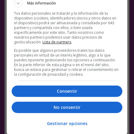
desenmascarados
Más información
Tus datos personales se tratarán y la información de tu
dispositivo (cookies, identificadores únicos y otros datos en
el dispositivo) podrá ser almacenada y consultada por 643
partners y compartida con ellos, o bien usada
específicamente por este sitio. Tanto nosotros como
nuestros partners podemos usar datos precisos de
geolocalización.
Lista de partners
.
Es posible que algunos proveedores traten tus datos
personales en virtud de un interés legítimo, algo a lo que
puedes oponerte gestionando tus opciones a continuación.
En la parte inferior de esta página o en el menú del sitio,
busca un enlace para gestionar o retirar el consentimiento en
la configuración de privacidad y cookies.
Consentir
No consentir
Gestionar opciones