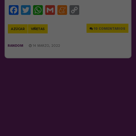
Facebook
Twitter
WhatsApp
Gmail
Meneame
Copy
Link
10 COMENTARIOS
AZÚCAR
VIÑETAS
RANDOM
14 MARZO, 2022