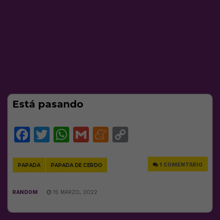
Está pasando
Facebook
Twitter
WhatsApp
Gmail
Meneame
Copy
Link
1 COMENTARIO
PAPADA
PAPADA DE CERDO
RANDOM
15 MARZO, 2022