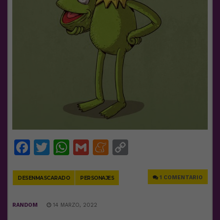
Facebook
Twitter
WhatsApp
Gmail
Meneame
Copy
Link
1 COMENTARIO
DESENMASCARADO
PERSONAJES
RANDOM
14 MARZO, 2022