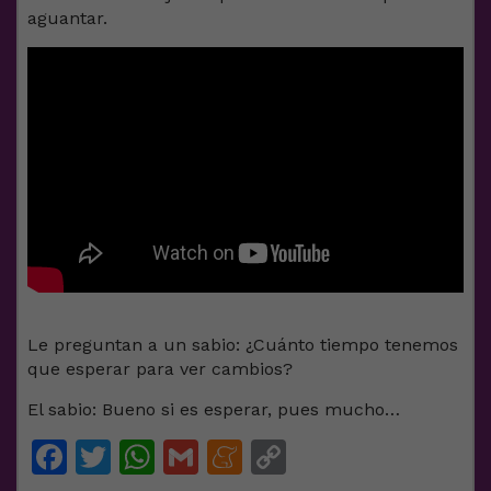
aguantar.
Le preguntan a un sabio: ¿Cuánto tiempo tenemos
que esperar para ver cambios?
El sabio: Bueno si es esperar, pues mucho…
Facebook
Twitter
WhatsApp
Gmail
Meneame
Copy