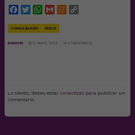
Facebook
Twitter
WhatsApp
Gmail
Meneame
Copy
Link
COMIDA BASURA
VÍDEOS
RANDOM
10 MAYO, 2023
18 COMENTARIOS
DEJA UNA RESPUESTA
Lo siento, debes estar
conectado
para publicar un
comentario.