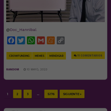
@
Doc_Hannibal
Facebook
Twitter
WhatsApp
Gmail
Meneame
Copy
Link
11 COMENTARIOS
CROWFUNDING
MEMES
MENDIGAR
RANDOM
10 MAYO, 2023
1
2
3
…
5.176
SIGUIENTE »