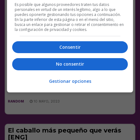
Tortazos de tortuga, el vídeo
Es posible que algunos proveedores traten tus datos
importante del día
personales en virtud de un interés legítimo, algo a lo que
puedes oponerte gestionando tus opciones a continuación.
En la parte inferior de esta página o en el menú del sitio,
turtle slap
pic.twitter.com/Yhi0C3qg0E
busca un enlace para gestionar o retirar el consentimiento en
la configuración de privacidad y cookies.
— Nature is Amazing
Consentir
(@AMAZlNGNATURE)
May 10, 2023
Facebook
Twitter
WhatsApp
Gmail
Meneame
Copy
No consentir
Link
Gestionar opciones
2 COMENTARIOS
TORTUGA
VÍDEOS
RANDOM
10 MAYO, 2023
El caballo más pequeño que verás
[ENG]