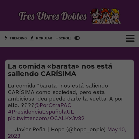
TRENDING
POPULAR
∞ SCROLL
La comida «barata» nos está
saliendo CARÍSIMA
La comida "barata" nos está saliendo
CARÍSIMA como sociedad, pero esta
ambiciosa idea puede darle la vuelta. A por
ello. ????
@PorOtraPAC
#PresidenciaEspañolaUE
pic.twitter.com/OCALKx3v92
— Javier Peña | Hope (@hope_enpie)
May 10,
2023