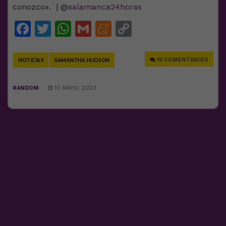
conozco». | @
salamanca24horas
Facebook
Twitter
WhatsApp
Gmail
Meneame
Copy
Link
15 COMENTARIOS
NOTICIAS
SAMANTHA HUDSON
RANDOM
10 MAYO, 2023