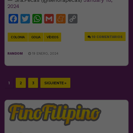
2024
Facebook
Twitter
WhatsApp
Gmail
Meneame
Copy
Link
10 COMENTARIOS
COLONIA
GOLIA
VÍDEOS
RANDOM
19 ENERO, 2024
1
2
3
SIGUIENTE »