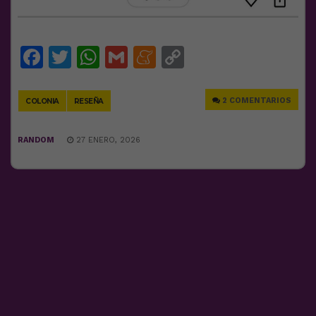
Facebook
Twitter
WhatsApp
Gmail
Meneame
Copy
Link
2 COMENTARIOS
COLONIA
RESEÑA
RANDOM
27 ENERO, 2026