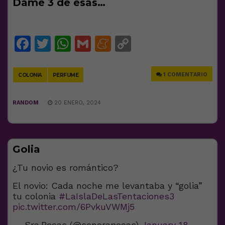
Dame 3 de esas…
Facebook
Twitter
WhatsApp
Gmail
Meneame
Copy
Link
1 COMENTARIO
COLONIA
PERFUME
RANDOM
20 ENERO, 2024
Golia
¿Tu novio es romántico?
El novio: Cada noche me levantaba y “golia”
tu colonia
#LaIslaDeLasTentaciones3
pic.twitter.com/6PvkuVWMj5
— Sra.Pecas (@senorapecas)
January 18,