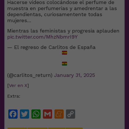
Hacerse vídeos colocándose el perfume de
muestra en perfumerías y amedrentar a las
dependientas, curiosamentente todas
mujeres…
Mientras las feministas y progresia aplauden
pic.twitter.com/MhzNbmrI9Y
— El regreso de Carlitos de España
(@carlitos_return)
January 31, 2025
[
Ver en X
]
Extra:
Facebook
Twitter
WhatsApp
Gmail
Meneame
Copy
Link