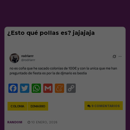
¿Esto qué poIIas es? jajajaja
Facebook
Twitter
WhatsApp
Gmail
Meneame
Copy
Link
9 COMENTARIOS
COLONIA
DJMARIIO
RANDOM
10 ENERO, 2026