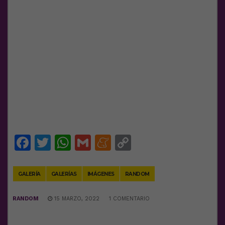
Facebook
Twitter
WhatsApp
Gmail
Meneame
Copy
Link
GALERÍA
GALERÍAS
IMÁGENES
RANDOM
RANDOM
15 MARZO, 2022
1 COMENTARIO