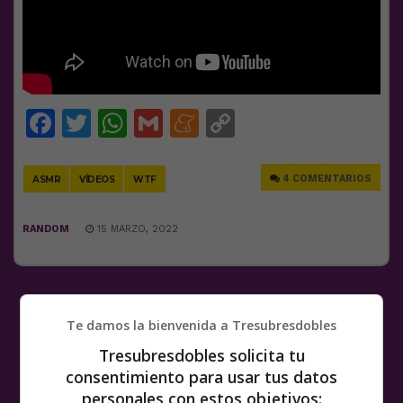
Facebook
Twitter
WhatsApp
Gmail
Meneame
Copy
Link
4 COMENTARIOS
ASMR
VÍDEOS
WTF
RANDOM
15 MARZO, 2022
Te damos la bienvenida a Tresubresdobles
Tresubresdobles solicita tu
consentimiento para usar tus datos
personales con estos objetivos: