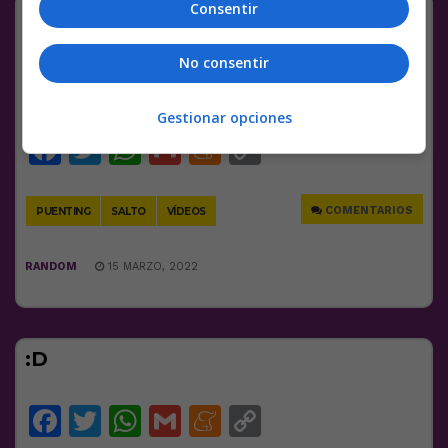
Consentir
Instant diarrea
¡Que salto!
pic.twitter.com/LwP3inYV4U
No consentir
— Deporte Extremo (@DeportesViral)
March
10, 2022
Gestionar opciones
Facebook
Twitter
WhatsApp
Gmail
Meneame
Copy
Link
COMENTARIOS
PUENTING
SALTO
VÍDEOS
RANDOM
15 MARZO, 2022
:D
Facebook
Twitter
WhatsApp
Gmail
Meneame
Copy