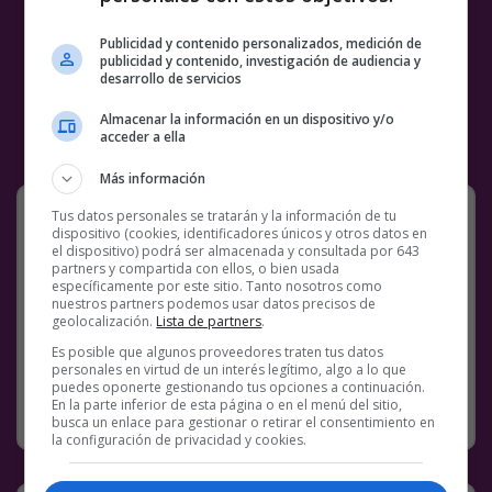
Publicidad y contenido personalizados, medición de
publicidad y contenido, investigación de audiencia y
desarrollo de servicios
Almacenar la información en un dispositivo y/o
acceder a ella
Más información
:c
Tus datos personales se tratarán y la información de tu
dispositivo (cookies, identificadores únicos y otros datos en
el dispositivo) podrá ser almacenada y consultada por 643
Facebook
Twitter
WhatsApp
Gmail
Meneame
Copy
partners y compartida con ellos, o bien usada
específicamente por este sitio. Tanto nosotros como
Link
nuestros partners podemos usar datos precisos de
geolocalización.
Lista de partners
.
COMENTARIOS
DINERO
LADRÓN
MEMES
Es posible que algunos proveedores traten tus datos
personales en virtud de un interés legítimo, algo a lo que
puedes oponerte gestionando tus opciones a continuación.
En la parte inferior de esta página o en el menú del sitio,
RANDOM
15 MARZO, 2022
busca un enlace para gestionar o retirar el consentimiento en
la configuración de privacidad y cookies.