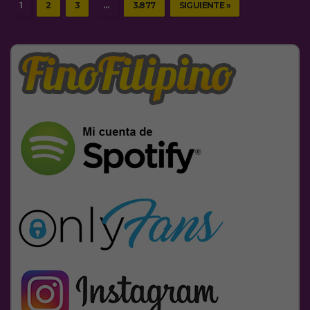
1
2
3
…
3.877
SIGUIENTE »