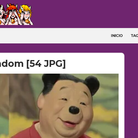
INICIO
TA
ndom [54 JPG]