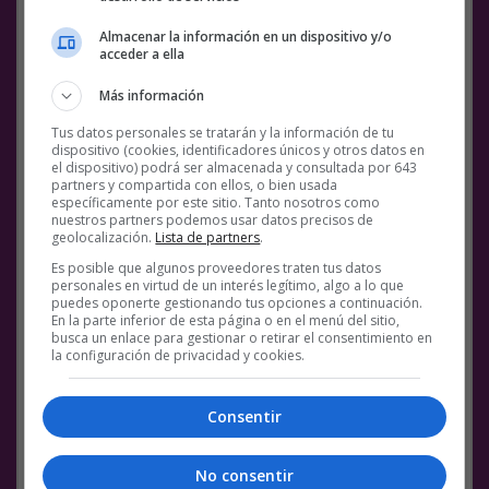
Almacenar la información en un dispositivo y/o
acceder a ella
El patio en la cubierta:
Más información
Tus datos personales se tratarán y la información de tu
dispositivo (cookies, identificadores únicos y otros datos en
el dispositivo) podrá ser almacenada y consultada por 643
partners y compartida con ellos, o bien usada
El interior de una de las zonas de descanso
específicamente por este sitio. Tanto nosotros como
y los planos de Harry Weese:
nuestros partners podemos usar datos precisos de
geolocalización.
Lista de partners
.
Es posible que algunos proveedores traten tus datos
personales en virtud de un interés legítimo, algo a lo que
puedes oponerte gestionando tus opciones a continuación.
En la parte inferior de esta página o en el menú del sitio,
El ventanal panorámico de la azotea:
busca un enlace para gestionar o retirar el consentimiento en
la configuración de privacidad y cookies.
@
Pedro_Torrijos
Consentir
Facebook
Twitter
WhatsApp
Gmail
Meneame
Copy
Link
No consentir