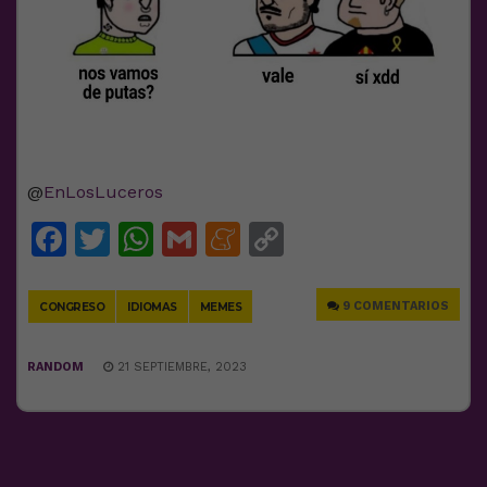
@
EnLosLuceros
Facebook
Twitter
WhatsApp
Gmail
Meneame
Copy
Link
9 COMENTARIOS
CONGRESO
IDIOMAS
MEMES
RANDOM
21 SEPTIEMBRE, 2023