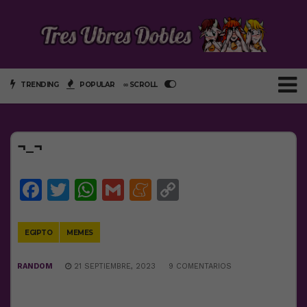
TRENDING
POPULAR
∞ SCROLL
¬_¬
Facebook
Twitter
WhatsApp
Gmail
Meneame
Copy
Link
EGIPTO
MEMES
RANDOM
21 SEPTIEMBRE, 2023
9 COMENTARIOS