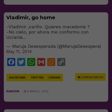
Vladimir, go home
-Vladimir ,cariño. Quieres macedonia ?
-No cielo, por ahora me conformo con
Ucrania…
— Maruja Desesperada (@MarujaDesespera)
May 11, 2014
Facebook
Twitter
WhatsApp
Gmail
Meneame
Copy
Link
COMENTARIOS
MACEDONIA
TWITTER
UCRANIA
RANDOM
8 MARZO, 2022