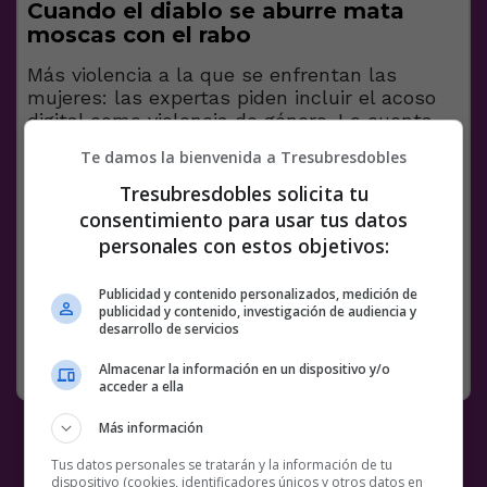
Cuando el diablo se aburre mata
moscas con el rabo
Más violencia a la que se enfrentan las
mujeres: las expertas piden incluir el acoso
digital como violencia de género. Lo cuenta
@marinavese
https://t.co/dZ2K7cUNRx
Te damos la bienvenida a Tresubresdobles
— El HuffPost (@ElHuffPost)
March 8, 2022
Tresubresdobles solicita tu
consentimiento para usar tus datos
Facebook
Twitter
WhatsApp
Gmail
Meneame
Copy
personales con estos objetivos:
Link
Publicidad y contenido personalizados, medición de
6 COMENTARIOS
VIOLENCIA DE GÉNERO
publicidad y contenido, investigación de audiencia y
desarrollo de servicios
RANDOM
8 MARZO, 2022
Almacenar la información en un dispositivo y/o
acceder a ella
Más información
Tus datos personales se tratarán y la información de tu
dispositivo (cookies, identificadores únicos y otros datos en