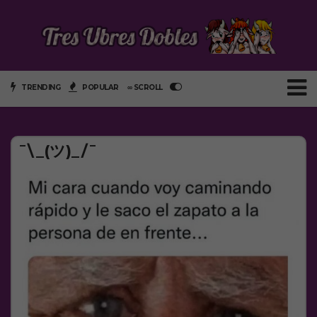
TRENDING
POPULAR
∞ SCROLL
¯\_(ツ)_/¯