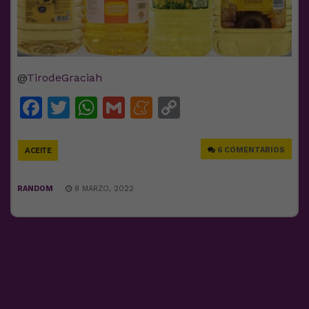
@
TirodeGraciah
Facebook
Twitter
WhatsApp
Gmail
Meneame
Copy
Link
6 COMENTARIOS
ACEITE
RANDOM
8 MARZO, 2022