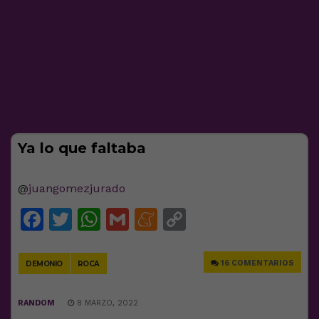
Ya lo que faltaba
@
juangomezjurado
Facebook
Twitter
WhatsApp
Gmail
Meneame
Copy
Link
16 COMENTARIOS
DEMONIO
ROCA
RANDOM
8 MARZO, 2022