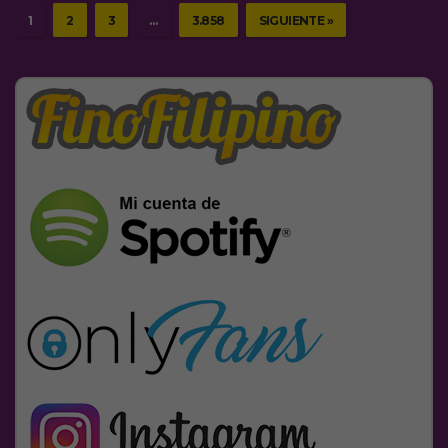
1
2
3
…
3.858
SIGUIENTE »