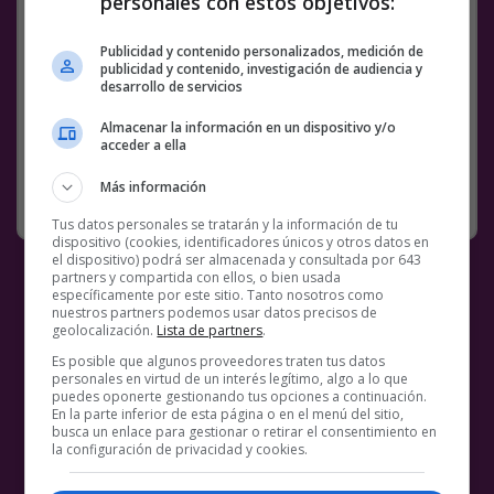
personales con estos objetivos:
Publicidad y contenido personalizados, medición de
Facebook
Twitter
WhatsApp
Gmail
Meneame
Copy
publicidad y contenido, investigación de audiencia y
desarrollo de servicios
Link
Almacenar la información en un dispositivo y/o
1 COMENTARIO
IBAI
IBAI LLANOS
VÍDEOS
acceder a ella
Más información
RANDOM
7 JUNIO, 2021
Tus datos personales se tratarán y la información de tu
dispositivo (cookies, identificadores únicos y otros datos en
el dispositivo) podrá ser almacenada y consultada por 643
partners y compartida con ellos, o bien usada
específicamente por este sitio. Tanto nosotros como
nuestros partners podemos usar datos precisos de
geolocalización.
Lista de partners
.
Es posible que algunos proveedores traten tus datos
personales en virtud de un interés legítimo, algo a lo que
puedes oponerte gestionando tus opciones a continuación.
En la parte inferior de esta página o en el menú del sitio,
busca un enlace para gestionar o retirar el consentimiento en
la configuración de privacidad y cookies.