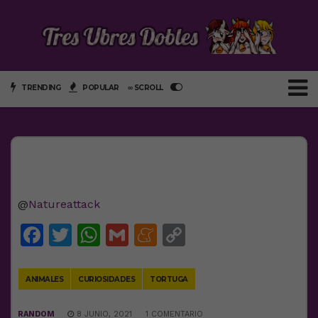
TRENDING
POPULAR
∞ SCROLL
@
Natureattack
Facebook
Twitter
WhatsApp
Gmail
Meneame
Copy
Link
ANIMALES
CURIOSIDADES
TORTUGA
RANDOM
8 JUNIO, 2021
1 COMENTARIO