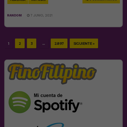
RANDOM
7 JUNIO, 2021
1
2
3
…
2.897
SIGUIENTE »