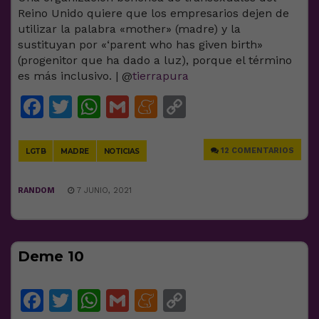
Reino Unido quiere que los empresarios dejen de
utilizar la palabra «mother» (madre) y la
sustituyan por «‘parent who has given birth»
(progenitor que ha dado a luz), porque el término
es más inclusivo. | @
tierrapura
Facebook
Twitter
WhatsApp
Gmail
Meneame
Copy
Link
12 COMENTARIOS
LGTB
MADRE
NOTICIAS
RANDOM
7 JUNIO, 2021
Deme 10
Facebook
Twitter
WhatsApp
Gmail
Meneame
Copy