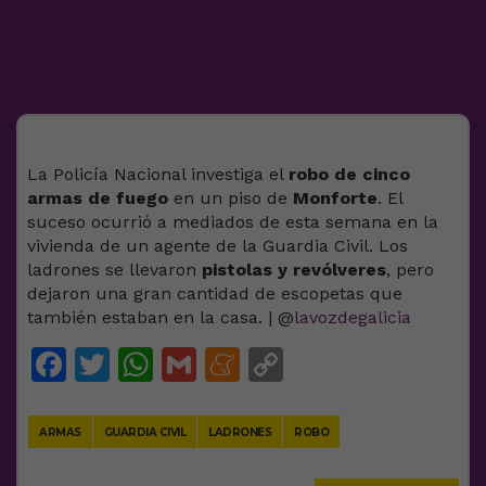
La Policía Nacional investiga el
robo de cinco
armas de fuego
en un piso de
Monforte
. El
suceso ocurrió a mediados de esta semana en la
vivienda de un agente de la Guardia Civil. Los
ladrones se llevaron
pistolas y revólveres
, pero
dejaron una gran cantidad de escopetas que
también estaban en la casa. | @
lavozdegalicia
Facebook
Twitter
WhatsApp
Gmail
Meneame
Copy
Link
ARMAS
GUARDIA CIVIL
LADRONES
ROBO