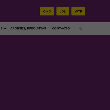
OMG
LOL
WTF
SEARCH
GS
APORTES / PREGUNTAS
CONTACTO