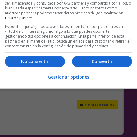
ser almacenada y consultada por 643 partners y compartida con ellos, o
bien usada específicamente por este sitio. Tanto nosotros como
nuestros partners podemos usar datos precisos de geolocalización.
Lista de partners
.
Es posible que algunos proveedores traten tus datos personales en
virtud de un interés legítimo, algo a lo que puedes oponerte
gestionando tus opciones a continuación. En la parte inferior de esta
página o en el menú del sitio, busca un enlace para gestionar o retirar el
consentimiento en la configuración de privacidad y cookies.
No consentir
Consentir
Gestionar opciones
e
4 COMENTARIOS