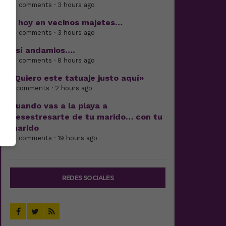
17 comments · 3 hours ago
Y hoy en vecinos majetes…
15 comments · 3 hours ago
Así andamios….
16 comments · 8 hours ago
«Quiero este tatuaje justo aquí»
4 comments · 2 hours ago
Cuando vas a la playa a
desestresarte de tu marido… con tu
marido
15 comments · 19 hours ago
REDES SOCIALES