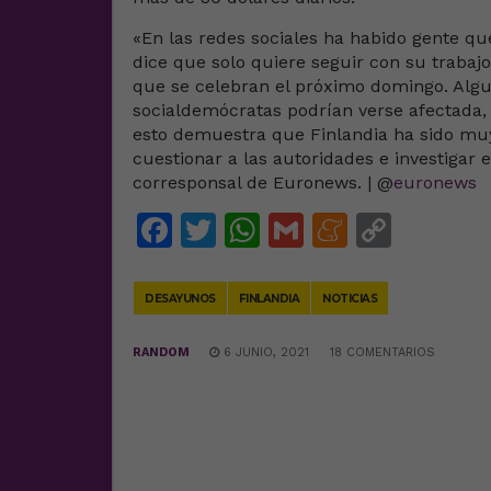
«En las redes sociales ha habido gente qu
dice que solo quiere seguir con su trabajo
que se celebran el próximo domingo. Algu
socialdemócratas podrían verse afectada, 
esto demuestra que Finlandia ha sido muy
cuestionar a las autoridades e investigar 
corresponsal de Euronews. | @
euronews
Facebook
Twitter
WhatsApp
Gmail
Meneam
Copy
Link
DESAYUNOS
FINLANDIA
NOTICIAS
RANDOM
6 JUNIO, 2021
18 COMENTARIOS
DEJA UNA RESPUESTA