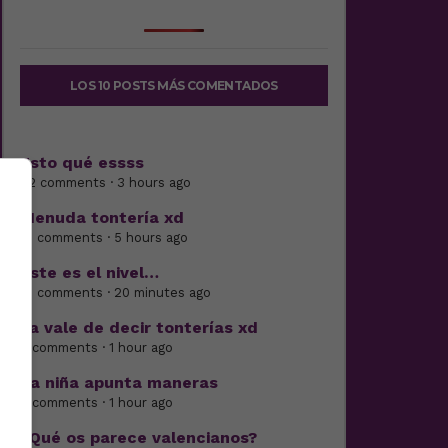
LOS 10 POSTS MÁS COMENTADOS
Esto qué essss
22 comments · 3 hours ago
Menuda tontería xd
10 comments · 5 hours ago
Este es el nivel…
21 comments · 20 minutes ago
Ya vale de decir tonterías xd
6 comments · 1 hour ago
La niña apunta maneras
5 comments · 1 hour ago
¿Qué os parece valencianos?