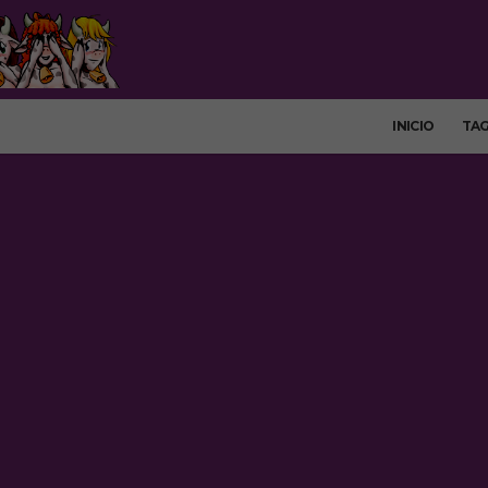
INICIO
TA