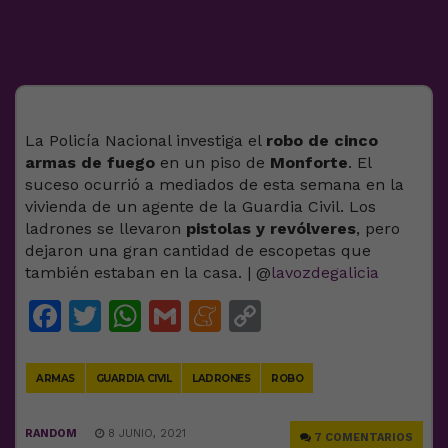
La Policía Nacional investiga el
robo de cinco
armas de fuego
en un piso de
Monforte
. El
suceso ocurrió a mediados de esta semana en la
vivienda de un agente de la Guardia Civil. Los
ladrones se llevaron
pistolas y revólveres
, pero
dejaron una gran cantidad de escopetas que
también estaban en la casa. | @
lavozdegalicia
Facebook
Twitter
WhatsApp
Gmail
Meneame
Copy
Link
ARMAS
GUARDIA CIVIL
LADRONES
ROBO
RANDOM
8 JUNIO, 2021
7 COMENTARIOS