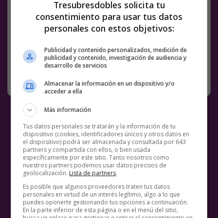
Tresubresdobles solicita tu
Facebook
Twitter
WhatsApp
Gmail
Meneame
Copy
consentimiento para usar tus datos
personales con estos objetivos:
Link
Publicidad y contenido personalizados, medición de
1 COMENTARIO
IBAI
IBAI LLANOS
VÍDEOS
publicidad y contenido, investigación de audiencia y
desarrollo de servicios
RANDOM
7 JUNIO, 2021
Almacenar la información en un dispositivo y/o
acceder a ella
Más información
Tus datos personales se tratarán y la información de tu
dispositivo (cookies, identificadores únicos y otros datos en
el dispositivo) podrá ser almacenada y consultada por 643
partners y compartida con ellos, o bien usada
específicamente por este sitio. Tanto nosotros como
nuestros partners podemos usar datos precisos de
geolocalización.
Lista de partners
.
Es posible que algunos proveedores traten tus datos
personales en virtud de un interés legítimo, algo a lo que
puedes oponerte gestionando tus opciones a continuación.
En la parte inferior de esta página o en el menú del sitio,
busca un enlace para gestionar o retirar el consentimiento en