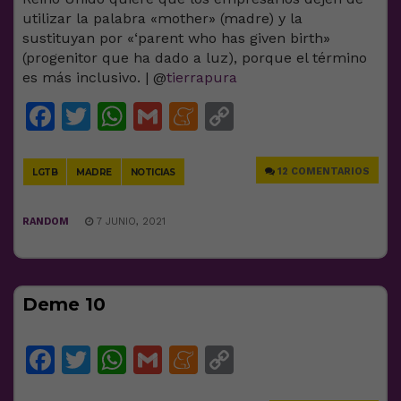
utilizar la palabra «mother» (madre) y la
sustituyan por «‘parent who has given birth»
(progenitor que ha dado a luz), porque el término
es más inclusivo. | @
tierrapura
Facebook
Twitter
WhatsApp
Gmail
Meneame
Copy
Link
12 COMENTARIOS
LGTB
MADRE
NOTICIAS
RANDOM
7 JUNIO, 2021
Deme 10
Facebook
Twitter
WhatsApp
Gmail
Meneame
Copy
Link