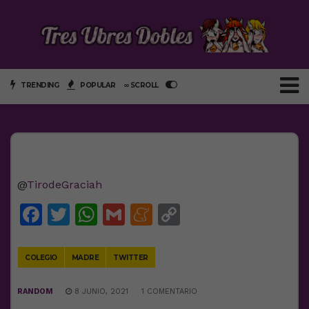
TRENDING
POPULAR
∞ SCROLL
@
TirodeGraciah
Facebook
Twitter
WhatsApp
Gmail
Meneame
Copy
Link
COLEGIO
MADRE
TWITTER
RANDOM
8 JUNIO, 2021
1 COMENTARIO