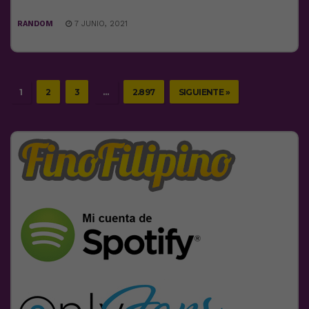
RANDOM
7 JUNIO, 2021
1
2
3
…
2.897
SIGUIENTE »