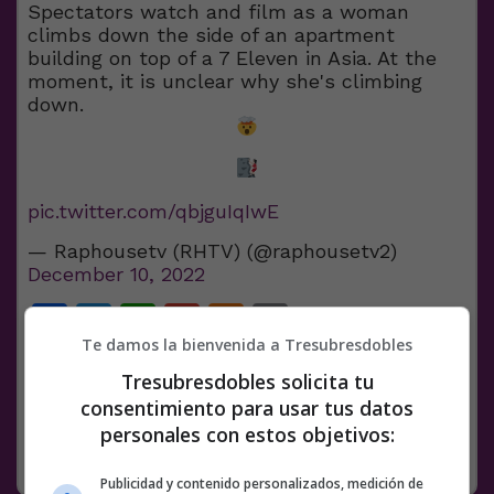
Spectators watch and film as a woman
climbs down the side of an apartment
building on top of a 7 Eleven in Asia. At the
moment, it is unclear why she's climbing
down.
pic.twitter.com/qbjguIqIwE
— Raphousetv (RHTV) (@raphousetv2)
December 10, 2022
Facebook
Twitter
WhatsApp
Gmail
Meneame
Copy
Te damos la bienvenida a Tresubresdobles
Link
Tresubresdobles solicita tu
10 COMENTARIOS
VÍDEOS
WTF
consentimiento para usar tus datos
personales con estos objetivos:
RANDOM
12 DICIEMBRE, 2022
Publicidad y contenido personalizados, medición de