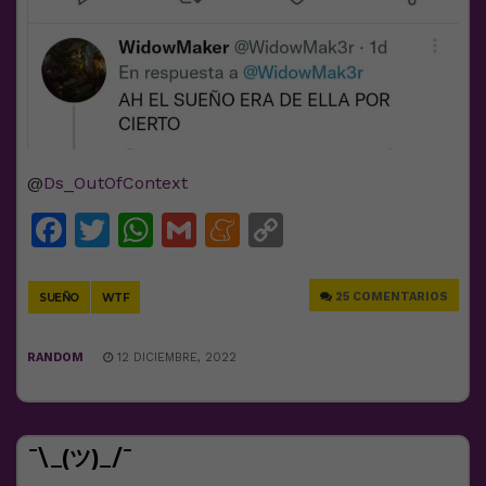
@
Ds_OutOfContext
Facebook
Twitter
WhatsApp
Gmail
Meneame
Copy
Link
25 COMENTARIOS
SUEÑO
WTF
RANDOM
12 DICIEMBRE, 2022
¯\_(ツ)_/¯