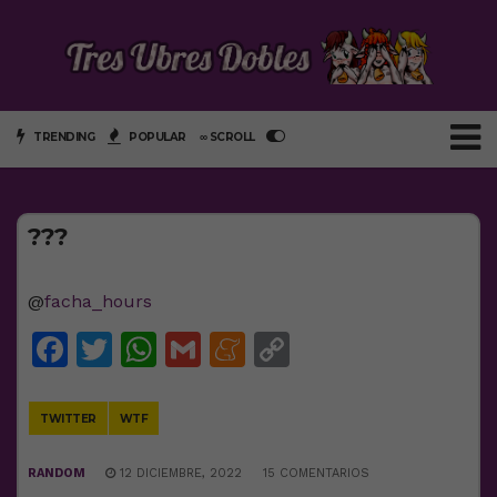
TRENDING
POPULAR
∞ SCROLL
???
@
facha_hours
Facebook
Twitter
WhatsApp
Gmail
Meneame
Copy
Link
TWITTER
WTF
RANDOM
12 DICIEMBRE, 2022
15 COMENTARIOS