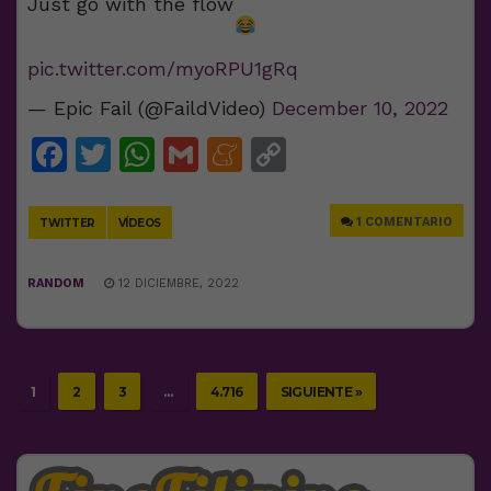
Just go with the flow
pic.twitter.com/myoRPU1gRq
— Epic Fail (@FaildVideo)
December 10, 2022
Facebook
Twitter
WhatsApp
Gmail
Meneame
Copy
Link
1 COMENTARIO
TWITTER
VÍDEOS
RANDOM
12 DICIEMBRE, 2022
1
2
3
…
4.716
SIGUIENTE »