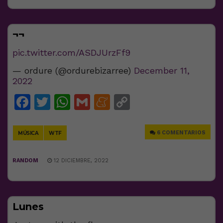
¬¬
pic.twitter.com/ASDJUrzFf9
— ordure (@ordurebizarree)
December 11,
2022
Facebook
Twitter
WhatsApp
Gmail
Meneame
Copy
Link
6 COMENTARIOS
MÚSICA
WTF
RANDOM
12 DICIEMBRE, 2022
Lunes