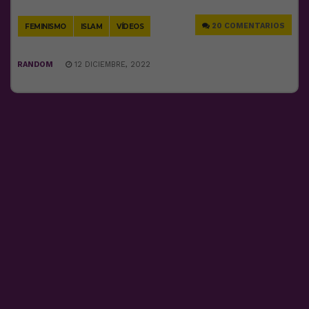
Link
20 COMENTARIOS
FEMINISMO
ISLAM
VÍDEOS
RANDOM
12 DICIEMBRE, 2022