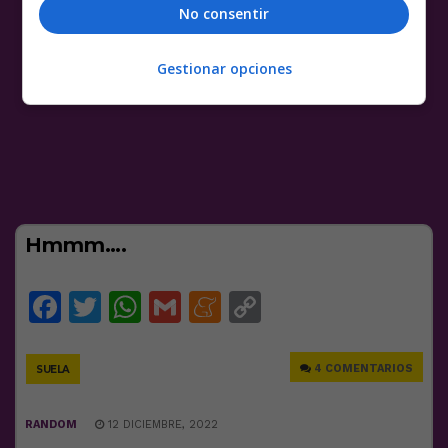
No consentir
Gestionar opciones
Hmmm….
Facebook
Twitter
WhatsApp
Gmail
Meneame
Copy
Link
4 COMENTARIOS
SUELA
RANDOM
12 DICIEMBRE, 2022