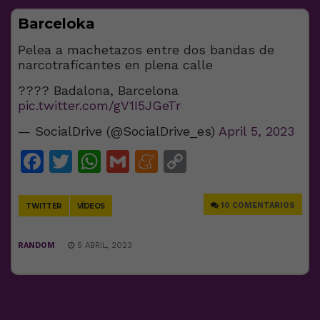
Barceloka
Pelea a machetazos entre dos bandas de
narcotraficantes en plena calle
???? Badalona, Barcelona
pic.twitter.com/gV1I5JGeTr
— SocialDrive (@SocialDrive_es)
April 5, 2023
Facebook
Twitter
WhatsApp
Gmail
Meneame
Copy
Link
10 COMENTARIOS
TWITTER
VÍDEOS
RANDOM
5 ABRIL, 2023