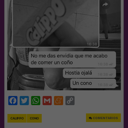
Facebook
Twitter
WhatsApp
Gmail
Meneame
Copy
Link
COMENTARIOS
CALIPPO
CONO