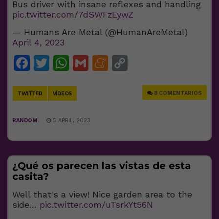
Bus driver with insane reflexes and handling
pic.twitter.com/7dSWFzEywZ
— Humans Are Metal (@HumanAreMetal)
April 4, 2023
Facebook
Twitter
WhatsApp
Gmail
Meneame
Copy
Link
8 COMENTARIOS
TWITTER
VÍDEOS
RANDOM
5 ABRIL, 2023
¿Qué os parecen las vistas de esta
casita?
Well that's a view! Nice garden area to the
side…
pic.twitter.com/uTsrkYt56N