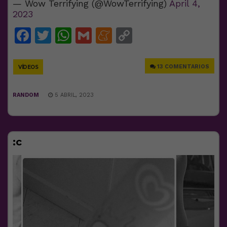
— Wow Terrifying (@WowTerrifying)
April 4,
2023
Facebook
Twitter
WhatsApp
Gmail
Meneame
Copy
Link
13 COMENTARIOS
VÍDEOS
RANDOM
5 ABRIL, 2023
:c