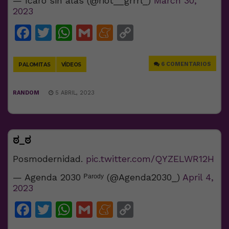
— ícaro sin alas (@riot__grrrl_)
March 30,
2023
Facebook
Twitter
WhatsApp
Gmail
Meneame
Copy
Link
6 COMENTARIOS
PALOMITAS
VÍDEOS
RANDOM
5 ABRIL, 2023
ಠ_ಠ
Posmodernidad.
pic.twitter.com/QYZELWR12H
— Agenda 2030 ᴾᵃʳᵒᵈʸ (@Agenda2030_)
April 4,
2023
Facebook
Twitter
WhatsApp
Gmail
Meneame
Copy
Link