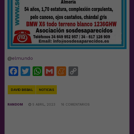
@
elmundo
Facebook
Twitter
WhatsApp
Gmail
Meneame
Copy
Link
DAVID BISBAL
NOTICIAS
RANDOM
5 ABRIL, 2023
16 COMENTARIOS
DEJA UNA RESPUESTA