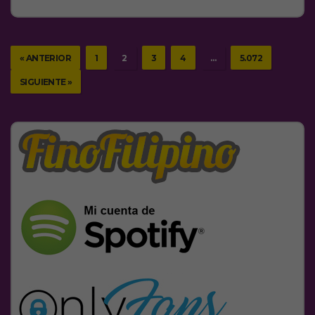
« ANTERIOR
1
2
3
4
…
5.072
SIGUIENTE »