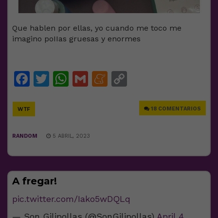
Que hablen por ellas, yo cuando me toco me
imagino poIIas gruesas y enormes
Facebook
Twitter
WhatsApp
Gmail
Meneame
Copy
Link
18 COMENTARIOS
WTF
RANDOM
5 ABRIL, 2023
A fregar!
pic.twitter.com/Iako5wDQLq
— Son Gilipollas (@SonGilipollas)
April 4,