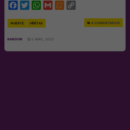
Facebook
Twitter
WhatsApp
Gmail
Meneame
Copy
Link
4 COMENTARIOS
MUERTE
VIÑETAS
RANDOM
5 ABRIL, 2023