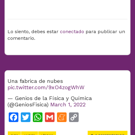
DEJA UNA RESPUESTA
Lo siento, debes estar
conectado
para publicar un
comentario.
Una fabrica de nubes
pic.twitter.com/9xO4zogWhW
— Genios de la Física y Química
(@GeniosFisica)
March 1, 2022
Facebook
Twitter
WhatsApp
Gmail
Meneame
Copy
Link