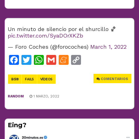
Un minuto de silencio por el shurcillo 🏀
pic.twitter.com/SyaDOrXKZb
— Foro Coches (@forocoches)
March 1, 2022
Facebook
Twitter
WhatsApp
Gmail
Meneame
Copy
Link
COMENTARIOS
BS18
FAILS
VÍDEOS
RANDOM
1 MARZO, 2022
Eing?