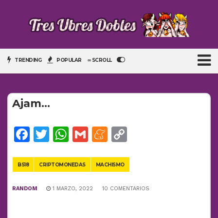
TRENDING
POPULAR
∞ SCROLL
Ajam…
Facebook
Twitter
WhatsApp
Gmail
Meneame
Copy
Link
BS18
CRIPTOMONEDAS
MACHISMO
RANDOM
1 MARZO, 2022
10 COMENTARIOS