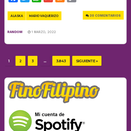
Link
20 COMENTARIOS
ALASKA
MARIO VAQUERIZO
RANDOM
1 MARZO, 2022
1
2
3
…
3.843
SIGUIENTE »