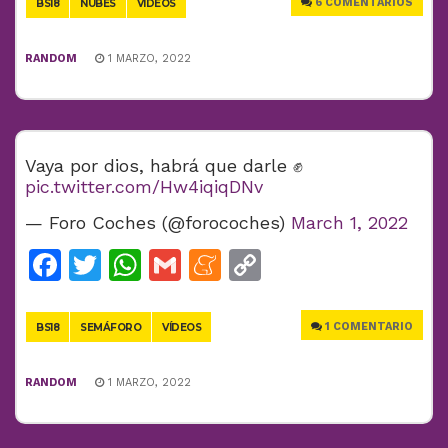
6 COMENTARIOS
BS18
NUBES
VÍDEOS
RANDOM
1 MARZO, 2022
Vaya por dios, habrá que darle ✊
pic.twitter.com/Hw4iqiqDNv
— Foro Coches (@forocoches)
March 1, 2022
Facebook
Twitter
WhatsApp
Gmail
Meneame
Copy
Link
1 COMENTARIO
BS18
SEMÁFORO
VÍDEOS
RANDOM
1 MARZO, 2022