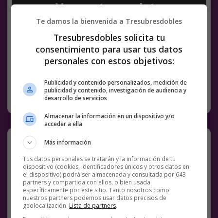
Ver post completo
Te damos la bienvenida a Tresubresdobles
Facebook
Twitter
WhatsApp
Gmail
Meneame
Copy
Tresubresdobles solicita tu
Link
consentimiento para usar tus datos
personales con estos objetivos:
GALERÍA
GALERÍAS
IMÁGENES
RANDOM
Publicidad y contenido personalizados, medición de
publicidad y contenido, investigación de audiencia y
SIN CATEGORÍA
1 ABRIL, 2021
4 COMENTARIOS
desarrollo de servicios
Almacenar la información en un dispositivo y/o
acceder a ella
Más información
Tus datos personales se tratarán y la información de tu
dispositivo (cookies, identificadores únicos y otros datos en
el dispositivo) podrá ser almacenada y consultada por 643
partners y compartida con ellos, o bien usada
específicamente por este sitio. Tanto nosotros como
nuestros partners podemos usar datos precisos de
geolocalización.
Lista de partners
.