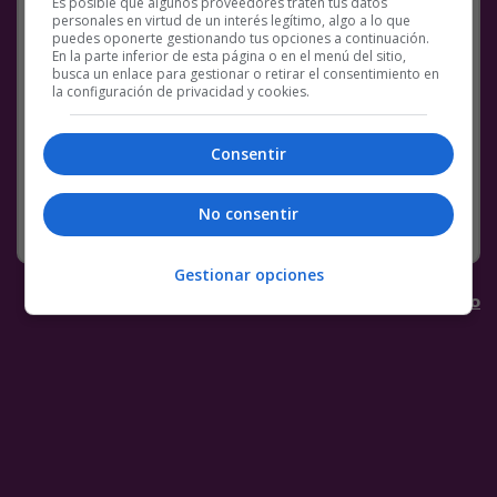
Es posible que algunos proveedores traten tus datos
personales en virtud de un interés legítimo, algo a lo que
puedes oponerte gestionando tus opciones a continuación.
En la parte inferior de esta página o en el menú del sitio,
busca un enlace para gestionar o retirar el consentimiento en
la configuración de privacidad y cookies.
Consentir
No consentir
Gestionar opciones
Los mejores
chollos
en
Chollometro