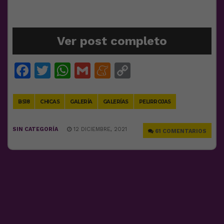
Ver post completo
Facebook
Twitter
WhatsApp
Gmail
Meneame
Copy
Link
BS18
CHICAS
GALERÍA
GALERÍAS
PELIRROJAS
SIN CATEGORÍA
12 DICIEMBRE, 2021
61 COMENTARIOS