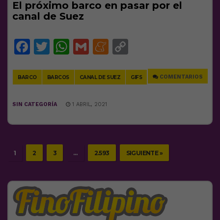
El próximo barco en pasar por el
canal de Suez
Facebook
Twitter
WhatsApp
Gmail
Meneame
Copy
Link
COMENTARIOS
BARCO
BARCOS
CANAL DE SUEZ
GIFS
SIN CATEGORÍA
1 ABRIL, 2021
1
2
3
…
2.593
SIGUIENTE »