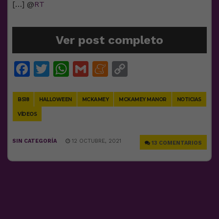
[…] @
RT
Ver post completo
Facebook
Twitter
WhatsApp
Gmail
Meneame
Copy
Link
BS18
HALLOWEEN
MCKAMEY
MCKAMEY MANOR
NOTICIAS
VÍDEOS
SIN CATEGORÍA
12 OCTUBRE, 2021
13 COMENTARIOS