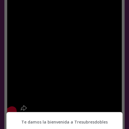
Te damos la bienvenida a Tresubresdobles
Facebook
Twitter
WhatsApp
Gmail
Meneame
Copy