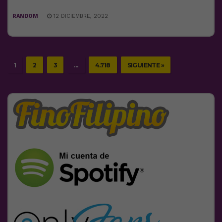
RANDOM
12 DICIEMBRE, 2022
1
2
3
…
4.718
SIGUIENTE »