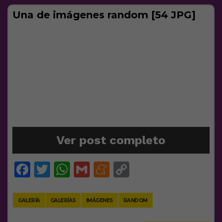
Una de imágenes random [54 JPG]
Ver post completo
Facebook
Twitter
WhatsApp
Gmail
Meneame
Copy
Link
GALERÍA
GALERÍAS
IMÁGENES
RANDOM