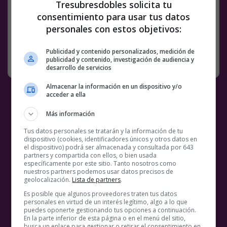
Tresubresdobles solicita tu
Link
consentimiento para usar tus datos
personales con estos objetivos:
2 COMENTARIOS
NOVIA
VÍDEOS
Publicidad y contenido personalizados, medición de
RANDOM
12 DICIEMBRE, 2022
publicidad y contenido, investigación de audiencia y
desarrollo de servicios
Almacenar la información en un dispositivo y/o
acceder a ella
Más información
Tus datos personales se tratarán y la información de tu
dispositivo (cookies, identificadores únicos y otros datos en
el dispositivo) podrá ser almacenada y consultada por 643
partners y compartida con ellos, o bien usada
específicamente por este sitio. Tanto nosotros como
nuestros partners podemos usar datos precisos de
geolocalización.
Lista de partners
.
Es posible que algunos proveedores traten tus datos
personales en virtud de un interés legítimo, algo a lo que
puedes oponerte gestionando tus opciones a continuación.
En la parte inferior de esta página o en el menú del sitio,
busca un enlace para gestionar o retirar el consentimiento en