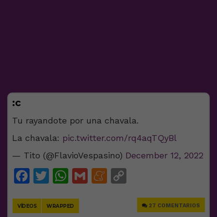
:c
Tu rayandote por una chavala.
La chavala:
pic.twitter.com/rq4aqTQyBl
— Tito (@FlavioVespasino)
December 12, 2022
Facebook
Twitter
WhatsApp
Gmail
Meneame
Copy
Link
27 COMENTARIOS
VÍDEOS
WRAPPED