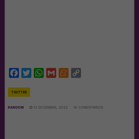
Facebook
Twitter
WhatsApp
Gmail
Meneame
Copy
Link
TWITTER
RANDOM
13 DICIEMBRE, 2022
16 COMENTARIOS
DEJA UNA RESPUESTA