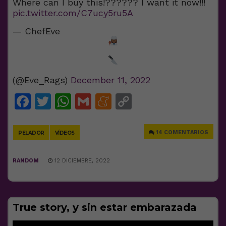
Where can I buy this!?????? I want it now!!!
pic.twitter.com/C7ucy5ru5A
— ChefEve
(@Eve_Rags)
December 11, 2022
Facebook
Twitter
WhatsApp
Gmail
Meneame
Copy
Link
14 COMENTARIOS
PELADOR
VÍDEOS
RANDOM
12 DICIEMBRE, 2022
True story, y sin estar embarazada