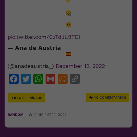
pic.twitter.com/CzTdJL9TDI
— 𝗔𝗻𝗮 𝗱𝗲 𝗔𝘂𝘀𝘁𝗿𝗶𝗮
(@anadeaustria_)
December 12, 2022
Facebook
Twitter
WhatsApp
Gmail
Meneame
Copy
Link
40 COMENTARIOS
TIKTOK
VÍDEOS
RANDOM
12 DICIEMBRE, 2022