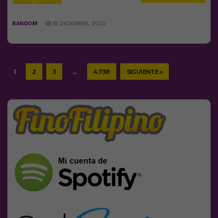
RANDOM
19 DICIEMBRE, 2022
1
2
3
…
4.738
SIGUIENTE »