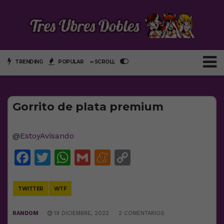
TRENDING
POPULAR
∞ SCROLL
Gorrito de plata premium
@
EstoyAvisando
Facebook
Twitter
WhatsApp
Gmail
Meneame
Copy
Link
TWITTER
WTF
RANDOM
19 DICIEMBRE, 2022
2 COMENTARIOS