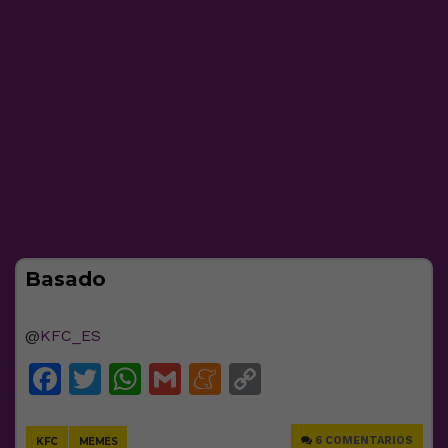
Basado
@
KFC_ES
Facebook
Twitter
WhatsApp
Gmail
Meneame
Copy
Link
6 COMENTARIOS
KFC
MEMES