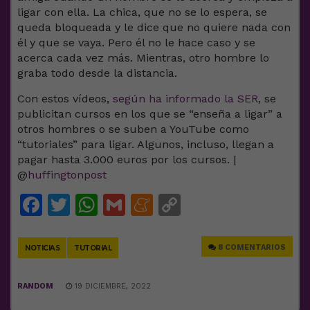
ligar con ella. La chica, que no se lo espera, se
queda bloqueada y le dice que no quiere nada con
él y que se vaya. Pero él no le hace caso y se
acerca cada vez más. Mientras, otro hombre lo
graba todo desde la distancia.
Con estos vídeos,
según ha informado la SER
, se
publicitan cursos en los que se “enseña a ligar” a
otros hombres o se suben a YouTube como
“tutoriales” para ligar. Algunos, incluso, llegan a
pagar hasta 3.000 euros por los cursos. |
@
huffingtonpost
Facebook
Twitter
WhatsApp
Gmail
Meneame
Copy
Link
8 COMENTARIOS
NOTICIAS
TUTORIAL
RANDOM
19 DICIEMBRE, 2022