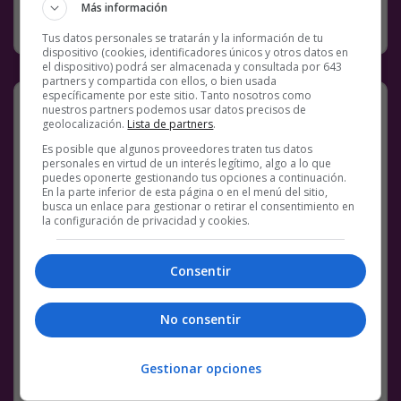
Más información
RANDOM
19 DICIEMBRE, 2022
Tus datos personales se tratarán y la información de tu
dispositivo (cookies, identificadores únicos y otros datos en
el dispositivo) podrá ser almacenada y consultada por 643
partners y compartida con ellos, o bien usada
específicamente por este sitio. Tanto nosotros como
Liadica
nuestros partners podemos usar datos precisos de
geolocalización.
Lista de partners
.
Primero vean la esquina del frente y después
Es posible que algunos proveedores traten tus datos
la esquina del fondo
personales en virtud de un interés legítimo, algo a lo que
puedes oponerte gestionando tus opciones a continuación.
En la parte inferior de esta página o en el menú del sitio,
busca un enlace para gestionar o retirar el consentimiento en
la configuración de privacidad y cookies.
Consentir
pic.twitter.com/EGf9Eb4nZ2
—
No consentir
México Mágico
Gestionar opciones