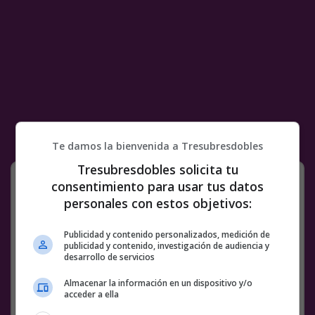
Te damos la bienvenida a Tresubresdobles
Tresubresdobles solicita tu
( ͡° ͜ʖ ͡°)
consentimiento para usar tus datos
personales con estos objetivos:
@
SystemOfAClaun
Publicidad y contenido personalizados, medición de
Facebook
Twitter
WhatsApp
Gmail
Meneame
Copy
publicidad y contenido, investigación de audiencia y
desarrollo de servicios
Link
Almacenar la información en un dispositivo y/o
COMENTARIOS
NAMING
TWITTER
acceder a ella