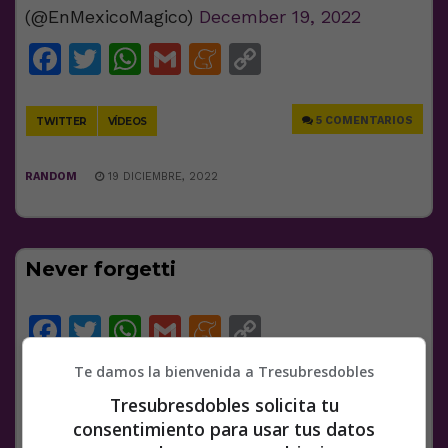
(@EnMexicoMagico)
December 19, 2022
Facebook
Twitter
WhatsApp
Gmail
Meneame
Copy
Link
5 COMENTARIOS
TWITTER
VÍDEOS
RANDOM
19 DICIEMBRE, 2022
Never forgetti
Facebook
Twitter
WhatsApp
Gmail
Meneame
Copy
Link
Te damos la bienvenida a Tresubresdobles
14 COMENTARIOS
TWITTER
Tresubresdobles solicita tu
consentimiento para usar tus datos