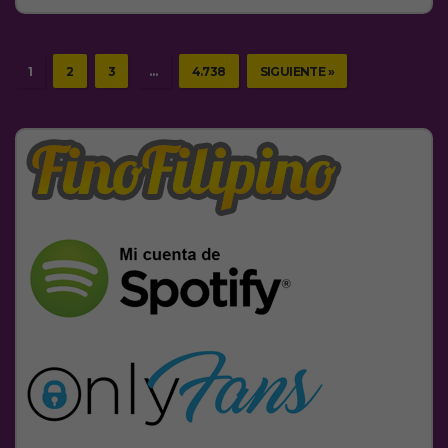
1
2
3
…
4.738
SIGUIENTE »