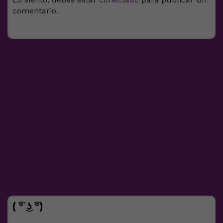
comentario.
( ͡° ͜ʖ ͡°)