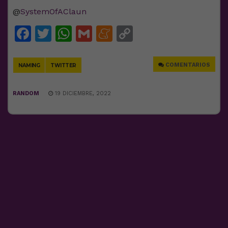
@
SystemOfAClaun
Facebook
Twitter
WhatsApp
Gmail
Meneame
Copy
Link
COMENTARIOS
NAMING
TWITTER
RANDOM
19 DICIEMBRE, 2022