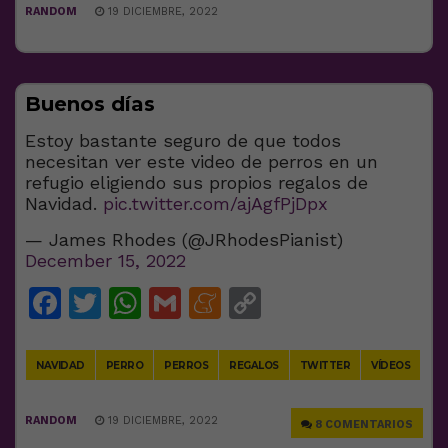
RANDOM
19 DICIEMBRE, 2022
Buenos días
Estoy bastante seguro de que todos
necesitan ver este video de perros en un
refugio eligiendo sus propios regalos de
Navidad.
pic.twitter.com/ajAgfPjDpx
— James Rhodes (@JRhodesPianist)
December 15, 2022
Facebook
Twitter
WhatsApp
Gmail
Meneame
Copy
Link
NAVIDAD
PERRO
PERROS
REGALOS
TWITTER
VÍDEOS
RANDOM
19 DICIEMBRE, 2022
8 COMENTARIOS