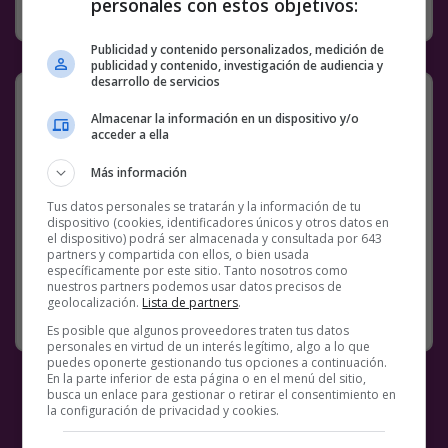
personales con estos objetivos:
RANDOM
19 DICIEMBRE, 2022
Publicidad y contenido personalizados, medición de
publicidad y contenido, investigación de audiencia y
desarrollo de servicios
Basado
Almacenar la información en un dispositivo y/o
acceder a ella
@
KFC_ES
Más información
Facebook
Twitter
WhatsApp
Gmail
Meneame
Copy
Tus datos personales se tratarán y la información de tu
Link
dispositivo (cookies, identificadores únicos y otros datos en
el dispositivo) podrá ser almacenada y consultada por 643
partners y compartida con ellos, o bien usada
6 COMENTARIOS
KFC
MEMES
específicamente por este sitio. Tanto nosotros como
nuestros partners podemos usar datos precisos de
geolocalización.
Lista de partners
.
RANDOM
19 DICIEMBRE, 2022
Es posible que algunos proveedores traten tus datos
personales en virtud de un interés legítimo, algo a lo que
puedes oponerte gestionando tus opciones a continuación.
En la parte inferior de esta página o en el menú del sitio,
busca un enlace para gestionar o retirar el consentimiento en
la configuración de privacidad y cookies.