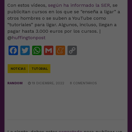
Con estos vídeos,
según ha informado la SER
, se
publicitan cursos en los que se “enseña a ligar” a
otros hombres o se suben a YouTube como
“tutoriales” para ligar. Algunos, incluso, llegan a
pagar hasta 3.000 euros por los cursos. |
@
huffingtonpost
Facebook
Twitter
WhatsApp
Gmail
Meneame
Copy
Link
NOTICIAS
TUTORIAL
RANDOM
19 DICIEMBRE, 2022
8 COMENTARIOS
DEJA UNA RESPUESTA
Lo siento, debes estar
conectado
para publicar un