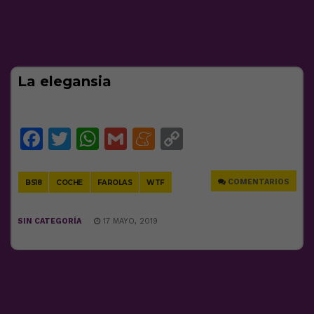
La elegansia
Facebook
Twitter
WhatsApp
Gmail
Meneame
Copy
Link
COMENTARIOS
BS18
COCHE
FAROLAS
WTF
SIN CATEGORÍA
17 MAYO, 2019