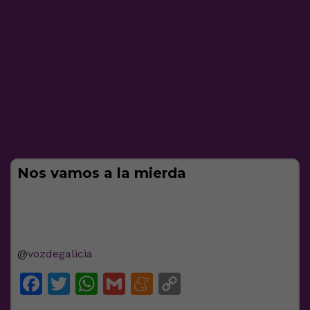
Nos vamos a la mierda
@
vozdegalicia
Facebook
Twitter
WhatsApp
Gmail
Meneame
Copy
Link