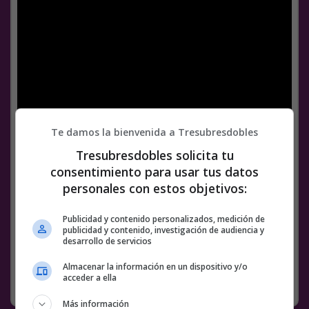
Te damos la bienvenida a Tresubresdobles
Tresubresdobles solicita tu
consentimiento para usar tus datos
personales con estos objetivos:
Facebook
Twitter
WhatsApp
Gmail
Meneame
Copy
Link
Publicidad y contenido personalizados, medición de
publicidad y contenido, investigación de audiencia y
3 COMENTARIOS
desarrollo de servicios
BS18
DRON
DRONES
VÍDEOS
Almacenar la información en un dispositivo y/o
acceder a ella
SIN CATEGORÍA
16 MAYO, 2019
Más información