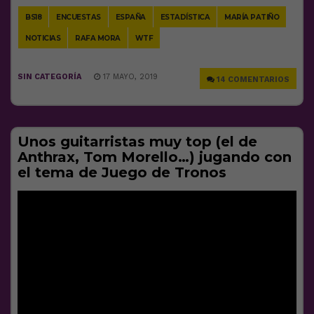
BS18
ENCUESTAS
ESPAÑA
ESTADÍSTICA
MARÍA PATIÑO
NOTICIAS
RAFA MORA
WTF
SIN CATEGORÍA
17 MAYO, 2019
14 COMENTARIOS
Unos guitarristas muy top (el de
Anthrax, Tom Morello…) jugando con
el tema de Juego de Tronos