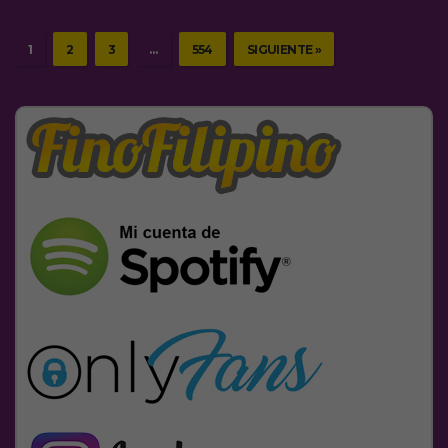
1
2
3
…
554
SIGUIENTE »