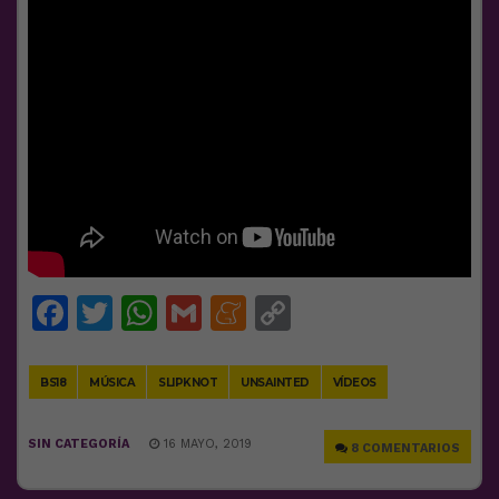
Facebook
Twitter
WhatsApp
Gmail
Meneame
Copy
Link
BS18
MÚSICA
SLIPKNOT
UNSAINTED
VÍDEOS
SIN CATEGORÍA
16 MAYO, 2019
8 COMENTARIOS