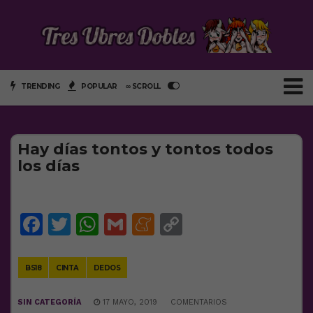
TRENDING
POPULAR
∞ SCROLL
Hay días tontos y tontos todos
los días
Facebook
Twitter
WhatsApp
Gmail
Meneame
Copy
Link
BS18
CINTA
DEDOS
SIN CATEGORÍA
17 MAYO, 2019
COMENTARIOS