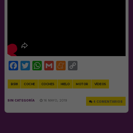
Facebook
Twitter
WhatsApp
Gmail
Meneame
Copy
Link
BS18
COCHE
COCHES
HIELO
MOTOR
VÍDEOS
SIN CATEGORÍA
16 MAYO, 2019
4 COMENTARIOS