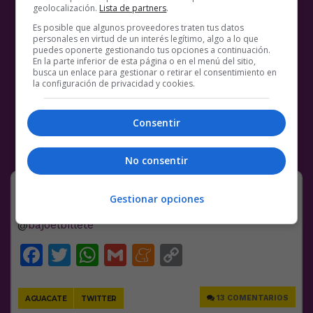
geolocalización.
Lista de partners
.
Es posible que algunos proveedores traten tus datos
personales en virtud de un interés legítimo, algo a lo que
puedes oponerte gestionando tus opciones a continuación.
En la parte inferior de esta página o en el menú del sitio,
busca un enlace para gestionar o retirar el consentimiento en
la configuración de privacidad y cookies.
Consentir
No consentir
Me he reído
Gestionar opciones
@
bajoelbillete
Facebook
Twitter
WhatsApp
Gmail
Meneame
Copy
Link
13 COMENTARIOS
AGUACATE
TWITTER