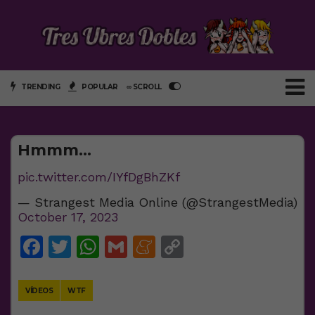
TRENDING
POPULAR
∞ SCROLL
Hmmm…
pic.twitter.com/IYfDgBhZKf
— Strangest Media Online (@StrangestMedia)
October 17, 2023
Facebook
Twitter
WhatsApp
Gmail
Meneame
Copy
Link
VÍDEOS
WTF