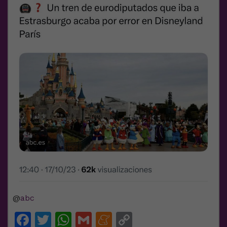
@
abc
Facebook
Twitter
WhatsApp
Gmail
Meneame
Copy