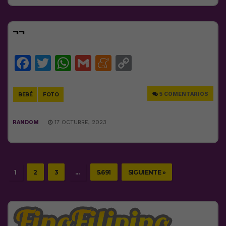
¬¬
Facebook
Twitter
WhatsApp
Gmail
Meneame
Copy
Link
5 COMENTARIOS
BEBÉ
FOTO
RANDOM
17 OCTUBRE, 2023
1
2
3
…
5.691
SIGUIENTE »