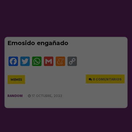
Emosido engañado
Facebook
Twitter
WhatsApp
Gmail
Meneame
Copy
Link
8 COMENTARIOS
MEMES
RANDOM
17 OCTUBRE, 2023