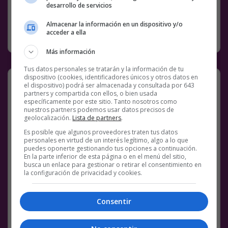
1 COMENTARIO
MEMES
desarrollo de servicios
Almacenar la información en un dispositivo y/o
acceder a ella
RANDOM
2 JUNIO, 2021
Más información
Tus datos personales se tratarán y la información de tu
Titula este vídeo
dispositivo (cookies, identificadores únicos y otros datos en
el dispositivo) podrá ser almacenada y consultada por 643
partners y compartida con ellos, o bien usada
aaaceeelerass tooos mis lastiidos 🤩🤩🤩🤩🤩
específicamente por este sitio. Tanto nosotros como
🥰🥰🥰🥰
pic.twitter.com/6iGFIxNqQm
nuestros partners podemos usar datos precisos de
geolocalización.
Lista de partners
.
— chaval timido con poderes
Es posible que algunos proveedores traten tus datos
(@iloveyoubrazzy)
May 29, 2021
personales en virtud de un interés legítimo, algo a lo que
puedes oponerte gestionando tus opciones a continuación.
En la parte inferior de esta página o en el menú del sitio,
busca un enlace para gestionar o retirar el consentimiento en
(
Ver en Twitter
)
la configuración de privacidad y cookies.
Facebook
Twitter
WhatsApp
Gmail
Meneame
Copy
Link
Consentir
9 COMENTARIOS