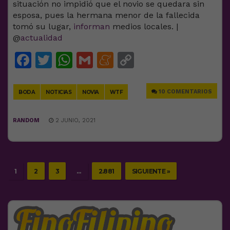
situación no impidió que el novio se quedara sin
esposa, pues la hermana menor de la fallecida
tomó su lugar,
informan
medios locales. |
@
actualidad
Facebook
Twitter
WhatsApp
Gmail
Meneame
Copy
Link
10 COMENTARIOS
BODA
NOTICIAS
NOVIA
WTF
RANDOM
2 JUNIO, 2021
1
2
3
…
2.881
SIGUIENTE »