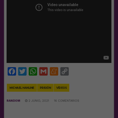
Facebook
Twitter
WhatsApp
Gmail
Meneame
Copy
Link
MICHAEL HANLINE
PRISIÓN
VÍDEOS
RANDOM
2 JUNIO, 2021
16 COMENTARIOS