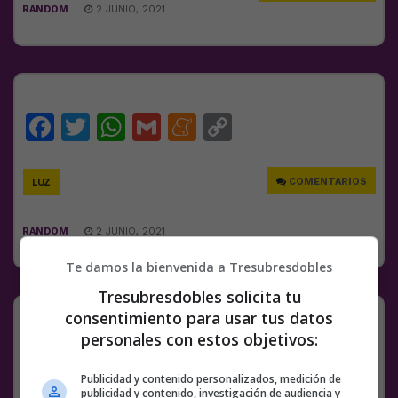
RANDOM
2 JUNIO, 2021
Facebook
Twitter
WhatsApp
Gmail
Meneame
Copy
Link
COMENTARIOS
LUZ
RANDOM
2 JUNIO, 2021
Te damos la bienvenida a Tresubresdobles
Tresubresdobles solicita tu
consentimiento para usar tus datos
personales con estos objetivos:
Facebook
Twitter
WhatsApp
Gmail
Meneame
Copy
Link
Publicidad y contenido personalizados, medición de
publicidad y contenido, investigación de audiencia y