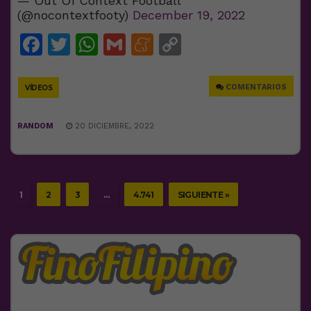
— Out Of Context Football
(@nocontextfooty)
December 19, 2022
Facebook
Twitter
WhatsApp
Gmail
Meneame
Copy
Link
COMENTARIOS
VÍDEOS
RANDOM
20 DICIEMBRE, 2022
1
2
3
…
4.741
SIGUIENTE »