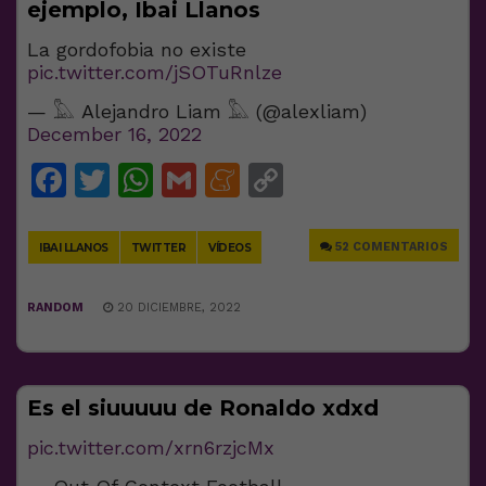
ejemplo, Ibai Llanos
La gordofobia no existe
pic.twitter.com/jSOTuRnlze
— 𓅓 Alejandro Liam 𓅓 (@alexliam)
December 16, 2022
Facebook
Twitter
WhatsApp
Gmail
Meneame
Copy
Link
52 COMENTARIOS
IBAI LLANOS
TWITTER
VÍDEOS
RANDOM
20 DICIEMBRE, 2022
Es el siuuuuu de Ronaldo xdxd
pic.twitter.com/xrn6rzjcMx