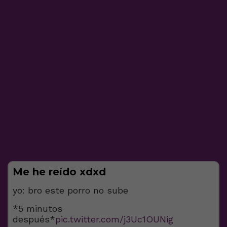
Me he reído xdxd
yo: bro este porro no sube
*5 minutos
después*
pic.twitter.com/j3Uc1OUNig