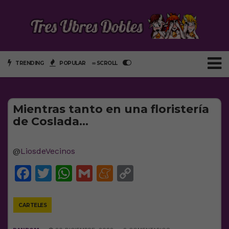
TRENDING
POPULAR
∞ SCROLL
Mientras tanto en una floristería
de Coslada…
@
LiosdeVecinos
Facebook
Twitter
WhatsApp
Gmail
Meneame
Copy
Link
CARTELES