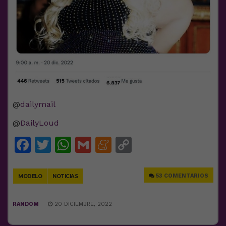
@
dailymail
@
DailyLoud
Facebook
Twitter
WhatsApp
Gmail
Meneame
Copy
Link
53 COMENTARIOS
MODELO
NOTICIAS
RANDOM
20 DICIEMBRE, 2022