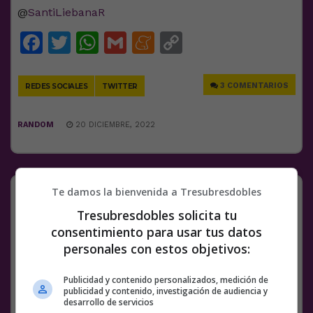
@
SantiLiebanaR
Facebook
Twitter
WhatsApp
Gmail
Meneame
Copy
Link
3 COMENTARIOS
REDES SOCIALES
TWITTER
RANDOM
20 DICIEMBRE, 2022
¯\_(ツ)_/¯
Te damos la bienvenida a Tresubresdobles
Tresubresdobles solicita tu
@
thenxtbstamrcrd
consentimiento para usar tus datos
personales con estos objetivos:
Facebook
Twitter
WhatsApp
Gmail
Meneame
Copy
Link
Publicidad y contenido personalizados, medición de
publicidad y contenido, investigación de audiencia y
desarrollo de servicios
EMBARAZO
HETERO
HIJOS
PANDEMIA