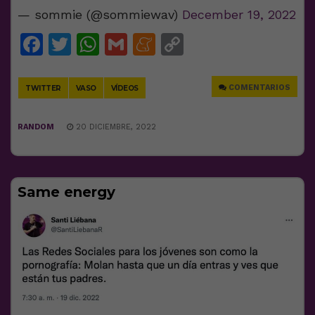
— sommie (@sommiewav)
December 19, 2022
Facebook
Twitter
WhatsApp
Gmail
Meneame
Copy
Link
COMENTARIOS
TWITTER
VASO
VÍDEOS
RANDOM
20 DICIEMBRE, 2022
Same energy