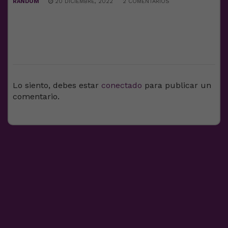
RANDOM
20 DICIEMBRE, 2022
2 COMENTARIOS
DEJA UNA RESPUESTA
Lo siento, debes estar
conectado
para publicar un
comentario.