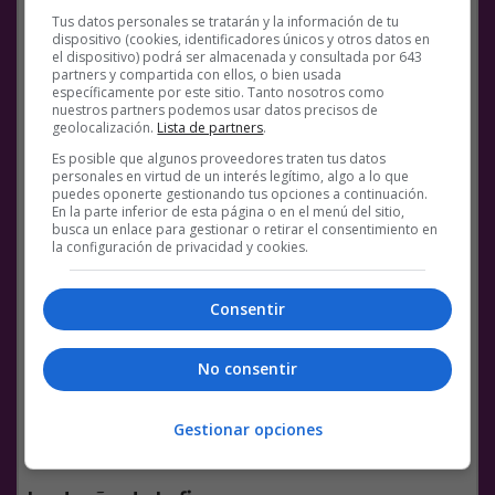
lo vio con vida fue su jefe de obra, que todas las
Tus datos personales se tratarán y la información de tu
mañanas lo recogía en el barrio palmesano de
dispositivo (cookies, identificadores únicos y otros datos en
Pere Garau (Mallorca)
y por la tarde lo dejaba en
el dispositivo) podrá ser almacenada y consultada por 643
el mismo punto. Aquel 15 de junio, a las 6 de la
partners y compartida con ellos, o bien usada
específicamente por este sitio. Tanto nosotros como
tarde, se repitió la operación. El jefe detuvo su
nuestros partners podemos usar datos precisos de
furgoneta cerca del domicilio de Said. El marroquí
geolocalización.
Lista de partners
.
se despidió de él y se bajó. Nunca lo han vuelto a
Es posible que algunos proveedores traten tus datos
ver.
personales en virtud de un interés legítimo, algo a lo que
puedes oponerte gestionando tus opciones a continuación.
En la parte inferior de esta página o en el menú del sitio,
La Policía Nacional de Mallorca ha intensificado en
busca un enlace para gestionar o retirar el consentimiento en
las últimas horas las tareas de búsqueda del
la configuración de privacidad y cookies.
súbdito marroquí
Said Hourmati, de 32 años
, del
que se ignora el paradero hace ya más de 4 meses.
Consentir
Una desaparición que los propios investigadores
califican de ‘inquietante’ por la serie de elementos
que tiene: una boda inmediata, un antiguo jefe
No consentir
celoso con una esposa muy unida a Said, un
misterioso regalo y unas presuntas amenazas que
Gestionar opciones
ahora se están investigando.