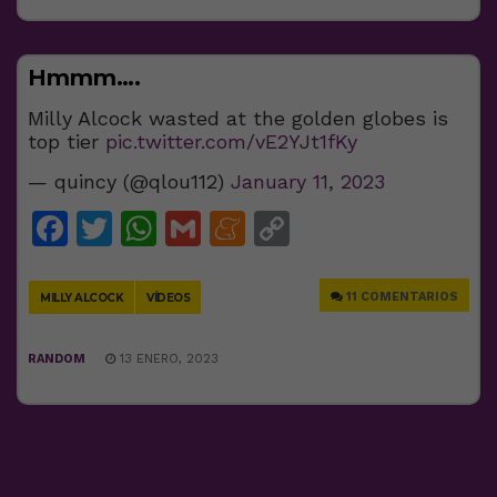
Hmmm….
Milly Alcock wasted at the golden globes is
top tier
pic.twitter.com/vE2YJt1fKy
— quincy (@qlou112)
January 11, 2023
Facebook
Twitter
WhatsApp
Gmail
Meneame
Copy
Link
11 COMENTARIOS
MILLY ALCOCK
VÍDEOS
RANDOM
13 ENERO, 2023