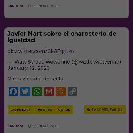
RANDOM
13 ENERO, 2023
Javier Nart sobre el charosterio de
igualdad
pic.twitter.com/9k8FrgIlzo
— Wall Street Wolverine (@wallstwolverine)
January 12, 2023
Más razón que un santo.
Facebook
Twitter
WhatsApp
Gmail
Meneame
Copy
Link
49 COMENTARIOS
JAVIER NART
TWITTER
VÍDEOS
RANDOM
13 ENERO, 2023