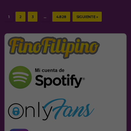
1
2
3
…
4.828
SIGUIENTE »