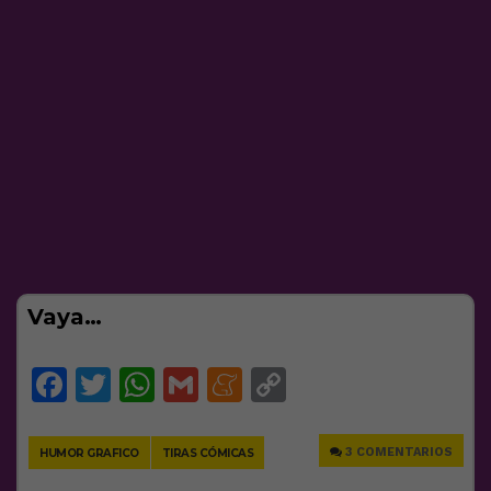
Vaya…
Facebook
Twitter
WhatsApp
Gmail
Meneame
Copy
Link
3 COMENTARIOS
HUMOR GRAFICO
TIRAS CÓMICAS