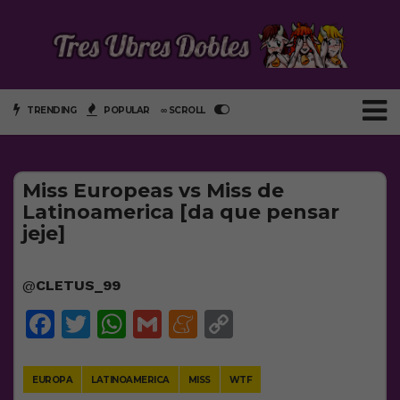
TRENDING
POPULAR
∞ SCROLL
Miss Europeas vs Miss de
Latinoamerica [da que pensar
jeje]
@
CLETUS_99
Facebook
Twitter
WhatsApp
Gmail
Meneame
Copy
Link
EUROPA
LATINOAMERICA
MISS
WTF