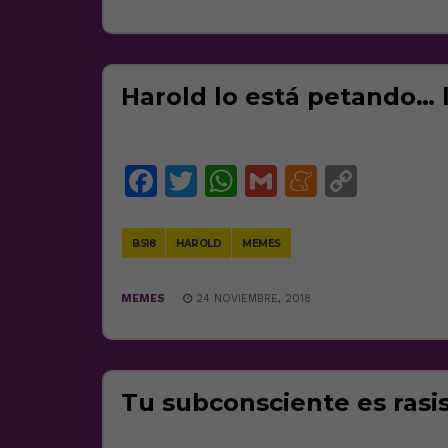
Harold lo está petando… 
Facebook
Twitter
WhatsApp
Gmail
Meneam
Copy
Link
BS18
HAROLD
MEMES
MEMES
24 NOVIEMBRE, 2018
Tu subconsciente es rasi