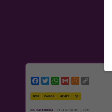
Facebook
Twitter
WhatsApp
Gmail
Meneam
Copy
Link
BS18
CAMISA
MEMES
QR
SIN CATEGORÍA
24 NOVIEMBRE, 2018