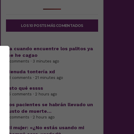
LOS 10 POSTS MÁS COMENTADOS
Pa cuando encuentre los palitos ya
me he cagao
8 comments · 3 minutes ago
Menuda tontería xd
33 comments · 21 minutes ago
Esto qué essss
25 comments · 2 hours ago
Los pacientes se habrán llevado un
susto de muerte…
3 comments · 2 hours ago
Mi mujer: «¿No estás usando mi