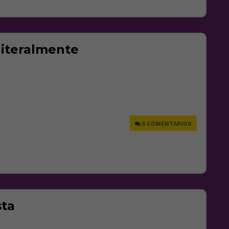
literalmente
e
5 COMENTARIOS
sta