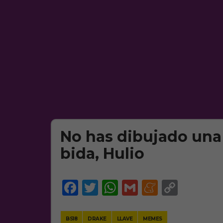
No has dibujado una 
bida, Hulio
Facebook
Twitter
WhatsApp
Gmail
Meneam
Copy
Link
BS18
DRAKE
LLAVE
MEMES