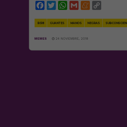
Facebook
Twitter
WhatsApp
Gmail
Meneam
Copy
Link
BS18
GUANTES
MANOS
NEGRAS
SUBCONSCIEN
MEMES
24 NOVIEMBRE, 2018