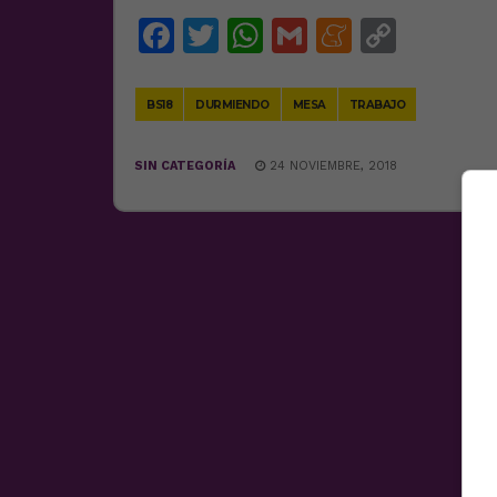
Facebook
Twitter
WhatsApp
Gmail
Meneam
Copy
Link
BS18
DURMIENDO
MESA
TRABAJO
SIN CATEGORÍA
24 NOVIEMBRE, 2018