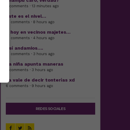
champú caro, verdad?
4 comments · 13 minutes ago
Este es el nivel…
21 comments · 8 hours ago
Y hoy en vecinos majetes…
16 comments · 4 hours ago
Así andamios….
19 comments · 3 hours ago
La niña apunta maneras
6 comments · 3 hours ago
Ya vale de decir tonterías xd
6 comments · 9 hours ago
REDES SOCIALES