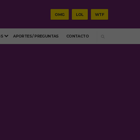
OMG
LOL
WTF
SEARCH
GS
APORTES / PREGUNTAS
CONTACTO