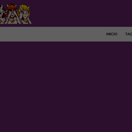
INICIO
TA