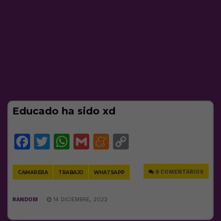
Educado ha sido xd
Facebook
Twitter
WhatsApp
Gmail
Meneame
Copy
Link
9 COMENTARIOS
CAMARERA
TRABAJO
WHATSAPP
RANDOM
14 DICIEMBRE, 2022