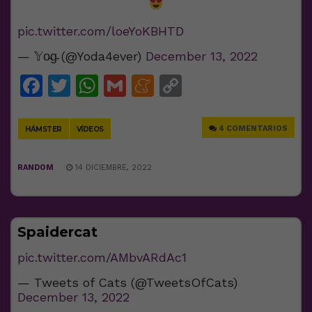
pic.twitter.com/loeYoKBHTD
— 𝕐o̴g̴ (@Yoda4ever)
December 13, 2022
Facebook
Twitter
WhatsApp
Gmail
Meneame
Copy
Link
4 COMENTARIOS
HÁMSTER
VÍDEOS
RANDOM
14 DICIEMBRE, 2022
Spaidercat
pic.twitter.com/AMbvARdAc1
— Tweets of Cats (@TweetsOfCats)
December 13, 2022