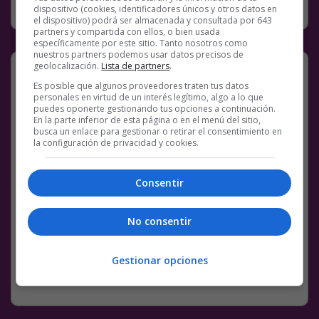
RANDOM
14 DICIEMBRE, 2022
COMENTARIOS
dispositivo (cookies, identificadores únicos y otros datos en
el dispositivo) podrá ser almacenada y consultada por 643
partners y compartida con ellos, o bien usada
específicamente por este sitio. Tanto nosotros como
nuestros partners podemos usar datos precisos de
Pero cuan romántico… aisss
geolocalización.
Lista de partners
.
Es posible que algunos proveedores traten tus datos
nueva necesidad desbloqueada: que me
personales en virtud de un interés legítimo, algo a lo que
pidan matrimonio en mercadona
puedes oponerte gestionando tus opciones a continuación.
En la parte inferior de esta página o en el menú del sitio,
pic.twitter.com/HbwSlJ52Bd
busca un enlace para gestionar o retirar el consentimiento en
la configuración de privacidad y cookies.
— Cooltura  (@coolturabasura)
December
12, 2022
Consentir
Facebook
Twitter
WhatsApp
Gmail
Meneame
Copy
Link
No consentir
6 COMENTARIOS
MERCADONA
VÍDEOS
Gestionar opciones
RANDOM
14 DICIEMBRE, 2022