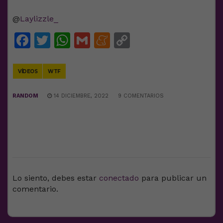
@
Laylizzle_
Facebook
Twitter
WhatsApp
Gmail
Meneame
Copy
Link
VÍDEOS
WTF
RANDOM
14 DICIEMBRE, 2022
9 COMENTARIOS
DEJA UNA RESPUESTA
Lo siento, debes estar
conectado
para publicar un
comentario.