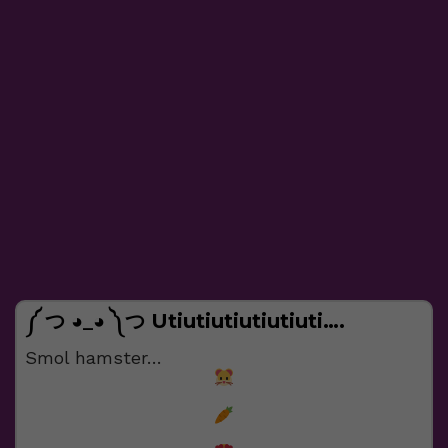
༼ つ ◕_◕ ༽つ Utiutiutiutiutiuti….
Smol hamster…