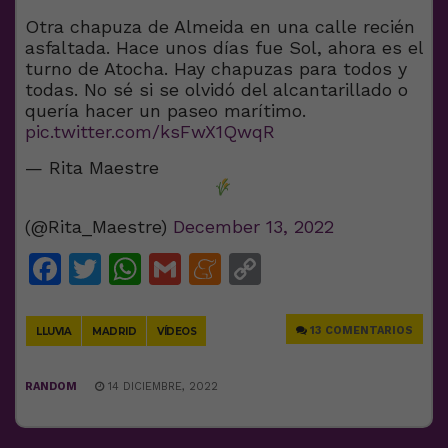
Otra chapuza de Almeida en una calle recién
asfaltada. Hace unos días fue Sol, ahora es el
turno de Atocha. Hay chapuzas para todos y
todas. No sé si se olvidó del alcantarillado o
quería hacer un paseo marítimo.
pic.twitter.com/ksFwX1QwqR
— Rita Maestre
(@Rita_Maestre)
December 13, 2022
Facebook
Twitter
WhatsApp
Gmail
Meneame
Copy
Link
13 COMENTARIOS
LLUVIA
MADRID
VÍDEOS
RANDOM
14 DICIEMBRE, 2022