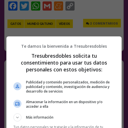
Facebook
Twitter
WhatsApp
Gmail
Meneame
Copy
Link
2 COMENTARIOS
GATOS
MUNDO GATUNO
VÍDEOS
RANDOM
14 DICIEMBRE, 2022
Te damos la bienvenida a Tresubresdobles
Tresubresdobles solicita tu
consentimiento para usar tus datos
:c
personales con estos objetivos:
@
magnateUSA
Publicidad y contenido personalizados, medición de
publicidad y contenido, investigación de audiencia y
desarrollo de servicios
Facebook
Twitter
WhatsApp
Gmail
Meneame
Copy
Link
Almacenar la información en un dispositivo y/o
acceder a ella
CARTELES
HISTORIA
SIN SALIDA
TWITTER
Más información
Tus datos personales se tratarán y la información de tu