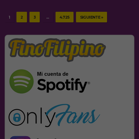
1
2
3
…
4.725
SIGUIENTE »