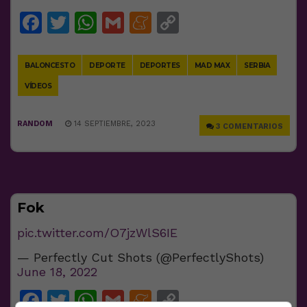
Facebook
Twitter
WhatsApp
Gmail
Meneame
Copy
Link
BALONCESTO
DEPORTE
DEPORTES
MAD MAX
SERBIA
VÍDEOS
RANDOM
14 SEPTIEMBRE, 2023
3 COMENTARIOS
Fok
pic.twitter.com/O7jzWlS6IE
— Perfectly Cut Shots (@PerfectlyShots)
June 18, 2022
Facebook
Twitter
WhatsApp
Gmail
Meneame
Copy