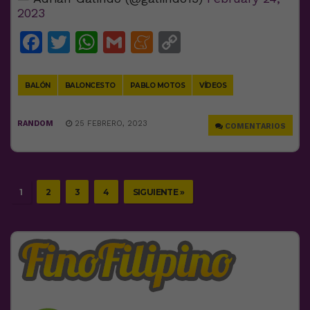
2023
Facebook
Twitter
WhatsApp
Gmail
Meneame
Copy
Link
BALÓN
BALONCESTO
PABLO MOTOS
VÍDEOS
RANDOM
25 FEBRERO, 2023
COMENTARIOS
1
2
3
4
SIGUIENTE »