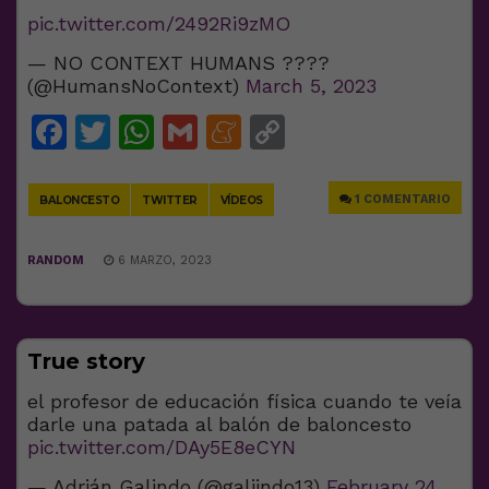
pic.twitter.com/2492Ri9zMO
— NO CONTEXT HUMANS ????
(@HumansNoContext)
March 5, 2023
Facebook
Twitter
WhatsApp
Gmail
Meneame
Copy
Link
1 COMENTARIO
BALONCESTO
TWITTER
VÍDEOS
RANDOM
6 MARZO, 2023
True story
el profesor de educación física cuando te veía
darle una patada al balón de baloncesto
pic.twitter.com/DAy5E8eCYN
— Adrián Galindo (@galiindo13)
February 24,