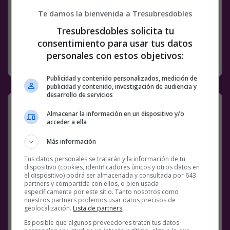
Link
Te damos la bienvenida a Tresubresdobles
3 COMENTARIOS
BALONCESTO
FAILS
VÍDEOS
Tresubresdobles solicita tu
consentimiento para usar tus datos
personales con estos objetivos:
RANDOM
5 JUNIO, 2023
Publicidad y contenido personalizados, medición de
publicidad y contenido, investigación de audiencia y
desarrollo de servicios
Almacenar la información en un dispositivo y/o
acceder a ella
Más información
Tus datos personales se tratarán y la información de tu
dispositivo (cookies, identificadores únicos y otros datos en
el dispositivo) podrá ser almacenada y consultada por 643
partners y compartida con ellos, o bien usada
específicamente por este sitio. Tanto nosotros como
nuestros partners podemos usar datos precisos de
geolocalización.
Lista de partners
.
Es posible que algunos proveedores traten tus datos