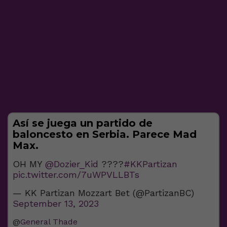
Así se juega un partido de
baloncesto en Serbia. Parece Mad
Max.
OH MY
@Dozier_Kid
????
#KKPartizan
pic.twitter.com/7uWPVLLBTs
— KK Partizan Mozzart Bet (@PartizanBC)
September 13, 2023
@
General Thade