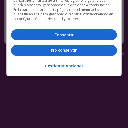
personales en virtud de un interés legítimo, algo a lo que
puedes oponerte gestionando tus opciones a continuación.
En la parte inferior de esta página o en el menú del sitio,
busca un enlace para gestionar o retirar el consentimiento en
la configuración de privacidad y cookies.
Consentir
No consentir
Los mejores
chollos
en
Chollometro
Gestionar opciones