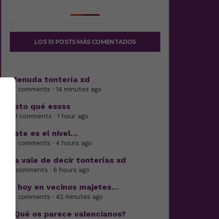
LOS 10 POSTS MÁS COMENTADOS
Menuda tontería xd
21 comments · 14 minutes ago
Esto qué essss
23 comments · 1 hour ago
Este es el nivel…
21 comments · 4 hours ago
Ya vale de decir tonterías xd
6 comments · 6 hours ago
Y hoy en vecinos majetes…
16 comments · 42 minutes ago
¿Qué os parece valencianos?