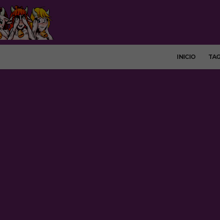
INICIO
TA