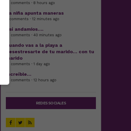
17 comments · 8 hours ago
La niña apunta maneras
6 comments · 12 minutes ago
Así andamios….
18 comments · 40 minutes ago
Cuando vas a la playa a
desestresarte de tu marido… con tu
marido
15 comments · 1 day ago
Increíble…
14 comments · 12 hours ago
REDES SOCIALES