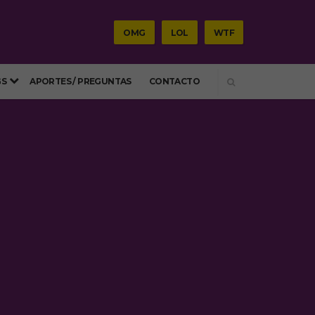
OMG
LOL
WTF
SEARCH
GS
APORTES / PREGUNTAS
CONTACTO