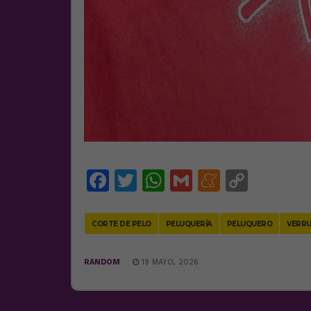
Facebook
Twitter
WhatsApp
Gmail
Meneam
Copy
Link
CORTE DE PELO
PELUQUERÍA
PELUQUERO
VERR
RANDOM
19 MAYO, 2026