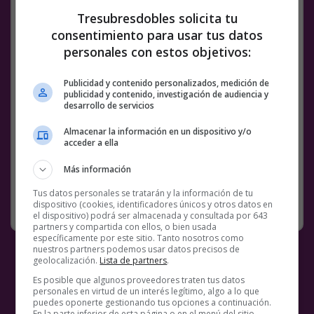
Tresubresdobles solicita tu
consentimiento para usar tus datos
personales con estos objetivos:
Publicidad y contenido personalizados, medición de
publicidad y contenido, investigación de audiencia y
desarrollo de servicios
Facebook
Twitter
WhatsApp
Gmail
Meneame
Copy
Almacenar la información en un dispositivo y/o
Link
acceder a ella
ELECTRIC MARY
KOMODOR
MÚSICA
VÍDEOS
Más información
Tus datos personales se tratarán y la información de tu
RANDOM
27 SEPTIEMBRE, 2023
dispositivo (cookies, identificadores únicos y otros datos en
3 COMENTARIOS
el dispositivo) podrá ser almacenada y consultada por 643
partners y compartida con ellos, o bien usada
específicamente por este sitio. Tanto nosotros como
nuestros partners podemos usar datos precisos de
geolocalización.
Lista de partners
.
Es posible que algunos proveedores traten tus datos
personales en virtud de un interés legítimo, algo a lo que
puedes oponerte gestionando tus opciones a continuación.
En la parte inferior de esta página o en el menú del sitio,