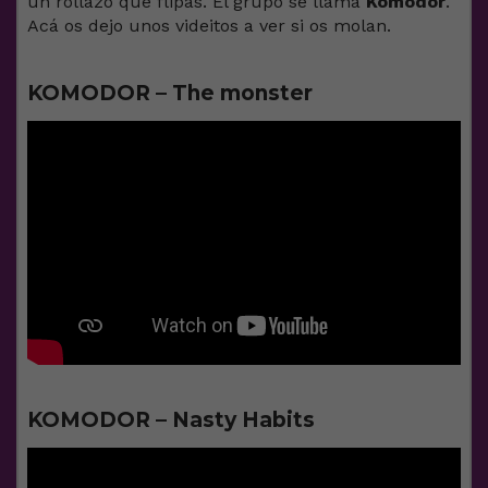
un rollazo que flipas. El grupo se llama
Komodor
.
Acá os dejo unos videitos a ver si os molan.
KOMODOR – The monster
KOMODOR – Nasty Habits