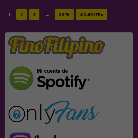
1
2
3
…
3.878
SIGUIENTE »