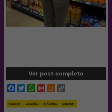
Ver post completo
Facebook
Twitter
WhatsApp
Gmail
Meneame
Copy
Link
GALERÍA
GALERÍAS
IMÁGENES
RANDOM