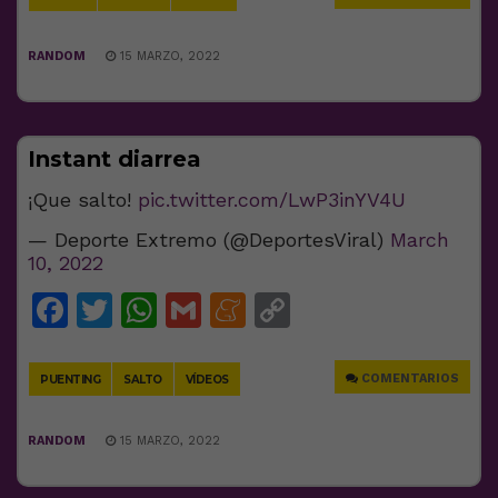
RANDOM
15 MARZO, 2022
Instant diarrea
¡Que salto!
pic.twitter.com/LwP3inYV4U
— Deporte Extremo (@DeportesViral)
March
10, 2022
Facebook
Twitter
WhatsApp
Gmail
Meneame
Copy
Link
COMENTARIOS
PUENTING
SALTO
VÍDEOS
RANDOM
15 MARZO, 2022