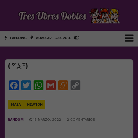
TRENDING
POPULAR
∞ SCROLL
( ͡° ͜ʖ ͡°)
Facebook
Twitter
WhatsApp
Gmail
Meneame
Copy
Link
MASA
NEWTON
RANDOM
15 MARZO, 2022
2 COMENTARIOS