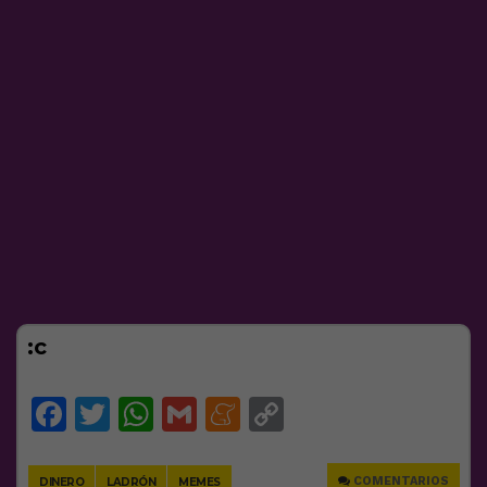
:c
Facebook
Twitter
WhatsApp
Gmail
Meneame
Copy
Link
COMENTARIOS
DINERO
LADRÓN
MEMES