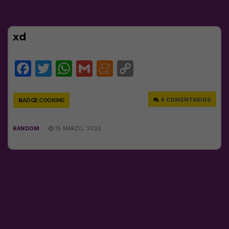
xd
Facebook
Twitter
WhatsApp
Gmail
Meneame
Copy
Link
4 COMENTARIOS
BADGE COOKING
RANDOM
15 MARZO, 2022