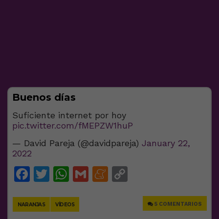
Buenos días
Suficiente internet por hoy
pic.twitter.com/fMEPZW1huP
— David Pareja (@davidpareja)
January 22,
2022
Facebook
Twitter
WhatsApp
Gmail
Meneame
Copy
Link
5 COMENTARIOS
NARANJAS
VÍDEOS