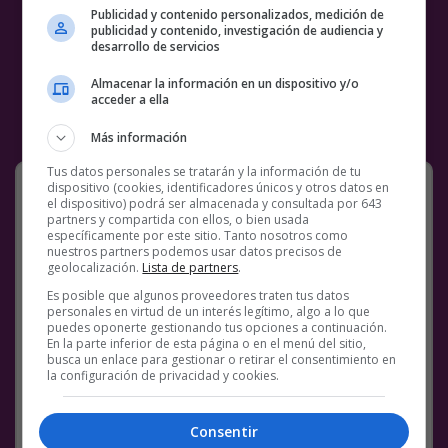
Publicidad y contenido personalizados, medición de
publicidad y contenido, investigación de audiencia y
desarrollo de servicios
Almacenar la información en un dispositivo y/o
acceder a ella
Más información
Tus datos personales se tratarán y la información de tu
Karma adelantado
dispositivo (cookies, identificadores únicos y otros datos en
el dispositivo) podrá ser almacenada y consultada por 643
En puto bucle AJAJAJAJAJAJA
partners y compartida con ellos, o bien usada
específicamente por este sitio. Tanto nosotros como
nuestros partners podemos usar datos precisos de
geolocalización.
Lista de partners
.
Es posible que algunos proveedores traten tus datos
personales en virtud de un interés legítimo, algo a lo que
puedes oponerte gestionando tus opciones a continuación.
En la parte inferior de esta página o en el menú del sitio,
busca un enlace para gestionar o retirar el consentimiento en
la configuración de privacidad y cookies.
pic.twitter.com/7D2zla0buR
— ɢǟɛʀաɛռɨʟʟ
Consentir