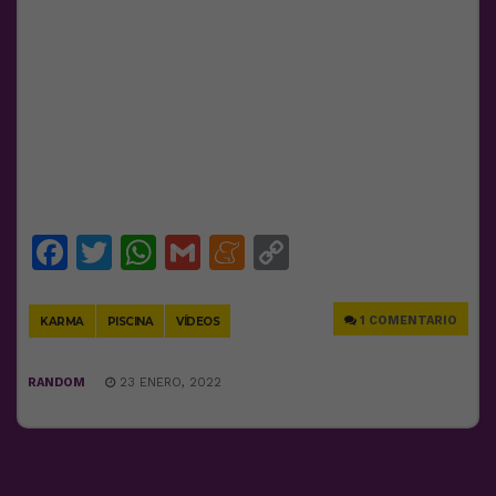
Facebook
Twitter
WhatsApp
Gmail
Meneame
Copy
Link
1 COMENTARIO
KARMA
PISCINA
VÍDEOS
RANDOM
23 ENERO, 2022