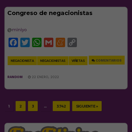
Congreso de negacionistas
@
miniyo
Facebook
Twitter
WhatsApp
Gmail
Meneame
Copy
Link
COMENTARIOS
NEGACIONISTA
NEGACIONISTAS
VIÑETAS
RANDOM
22 ENERO, 2022
1
2
3
…
3.742
SIGUIENTE »