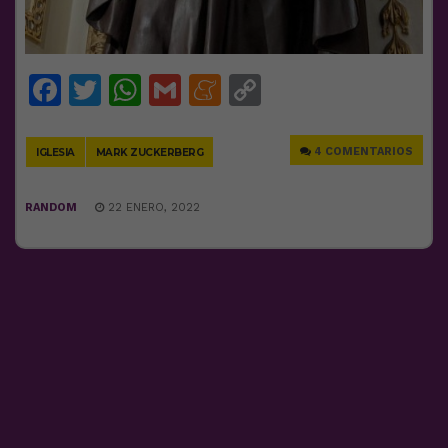
Facebook
Twitter
WhatsApp
Gmail
Meneame
Copy
Link
4 COMENTARIOS
IGLESIA
MARK ZUCKERBERG
RANDOM
22 ENERO, 2022