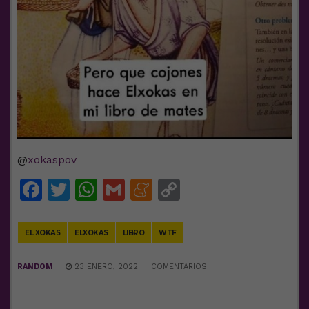
@
xokaspov
Facebook
Twitter
WhatsApp
Gmail
Meneame
Copy
Link
EL XOKAS
ELXOKAS
LIBRO
WTF
RANDOM
23 ENERO, 2022
COMENTARIOS