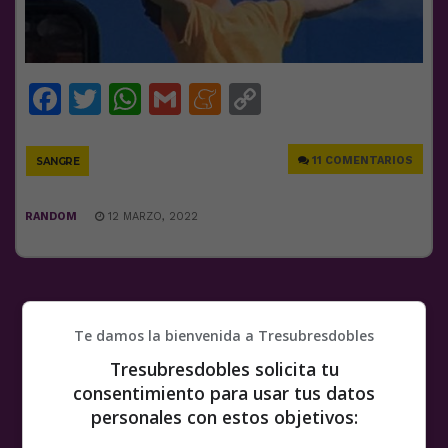
Facebook
Twitter
WhatsApp
Gmail
Meneame
Copy
Link
11 COMENTARIOS
SANGRE
RANDOM
12 MARZO, 2022
Te damos la bienvenida a Tresubresdobles
Tresubresdobles solicita tu
consentimiento para usar tus datos
personales con estos objetivos: