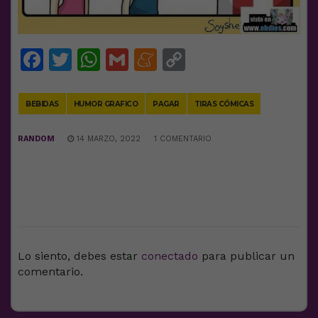
Facebook
Twitter
WhatsApp
Gmail
Meneame
Copy
Link
BEBIDAS
HUMOR GRAFICO
PAGAR
TIRAS CÓMICAS
RANDOM
14 MARZO, 2022
1 COMENTARIO
DEJA UNA RESPUESTA
Lo siento, debes estar
conectado
para publicar un
comentario.