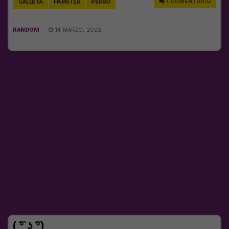
1 COMENTARIO
GALLETA
HÁMSTER
PERRO
RANDOM
14 MARZO, 2022
( ͡° ͜ʖ ͡°)