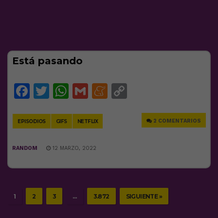
Está pasando
Facebook
Twitter
WhatsApp
Gmail
Meneame
Copy
Link
2 COMENTARIOS
EPISODIOS
GIFS
NETFLIX
RANDOM
12 MARZO, 2022
1
2
3
…
3.872
SIGUIENTE »