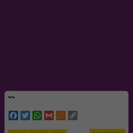
¬¬
Facebook
Twitter
WhatsApp
Gmail
Meneame
Copy
Link