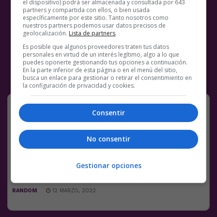
el dispositivo) podrá ser almacenada y consultada por 643
partners y compartida con ellos, o bien usada
específicamente por este sitio. Tanto nosotros como
nuestros partners podemos usar datos precisos de
geolocalización.
Lista de partners
.
Es posible que algunos proveedores traten tus datos
personales en virtud de un interés legítimo, algo a lo que
puedes oponerte gestionando tus opciones a continuación.
En la parte inferior de esta página o en el menú del sitio,
busca un enlace para gestionar o retirar el consentimiento en
la configuración de privacidad y cookies.
Terrible
Consentir
Facebook
Twitter
WhatsApp
Gmail
Meneame
Copy
No consentir
Link
2 COMENTARIOS
GLUTEN
Gestionar opciones
RANDOM
12 MARZO, 2022