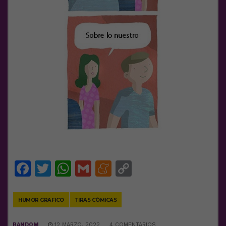
Facebook
Twitter
WhatsApp
Gmail
Meneame
Copy
Link
HUMOR GRAFICO
TIRAS CÓMICAS
RANDOM
12 MARZO, 2022
4 COMENTARIOS