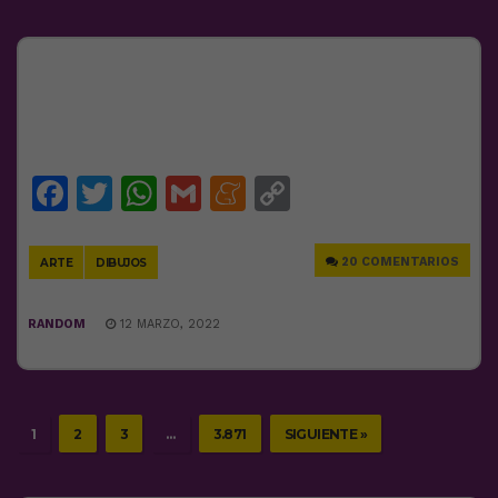
Facebook
Twitter
WhatsApp
Gmail
Meneame
Copy
Link
20 COMENTARIOS
ARTE
DIBUJOS
RANDOM
12 MARZO, 2022
1
2
3
…
3.871
SIGUIENTE »