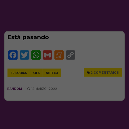
Está pasando
Facebook
Twitter
WhatsApp
Gmail
Meneame
Copy
Link
2 COMENTARIOS
EPISODIOS
GIFS
NETFLIX
RANDOM
12 MARZO, 2022