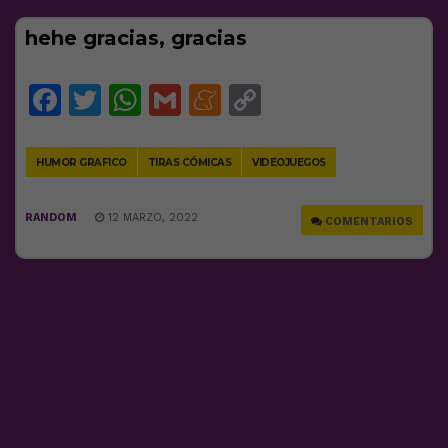
hehe gracias, gracias
Facebook
Twitter
WhatsApp
Gmail
Meneame
Copy
Link
HUMOR GRAFICO
TIRAS CÓMICAS
VIDEOJUEGOS
RANDOM
12 MARZO, 2022
COMENTARIOS