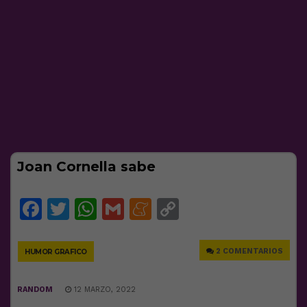
Joan Cornella sabe
Facebook
Twitter
WhatsApp
Gmail
Meneame
Copy
Link
2 COMENTARIOS
HUMOR GRAFICO
RANDOM
12 MARZO, 2022