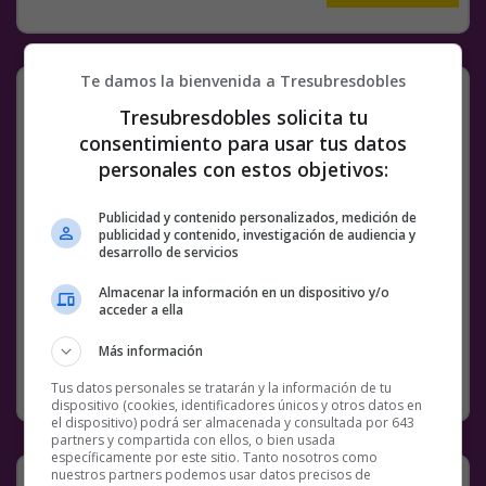
Te damos la bienvenida a Tresubresdobles
Seguridad laboral de la buena
Tresubresdobles solicita tu
consentimiento para usar tus datos
personales con estos objetivos:
Publicidad y contenido personalizados, medición de
publicidad y contenido, investigación de audiencia y
Facebook
Twitter
WhatsApp
Gmail
Meneame
Copy
desarrollo de servicios
Link
Almacenar la información en un dispositivo y/o
acceder a ella
COMENTARIOS
BS18
CARRETILLAS
SEGURIDAD
Más información
SIN CATEGORÍA
24 NOVIEMBRE, 2018
Tus datos personales se tratarán y la información de tu
dispositivo (cookies, identificadores únicos y otros datos en
el dispositivo) podrá ser almacenada y consultada por 643
partners y compartida con ellos, o bien usada
específicamente por este sitio. Tanto nosotros como
Diosito intenta decirnos alto
nuestros partners podemos usar datos precisos de