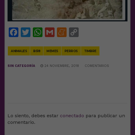
Facebook
Twitter
WhatsApp
Gmail
Meneame
Copy
Link
ANIMALES
BS18
MEMES
PERROS
TIMBRE
SIN CATEGORÍA
24 NOVIEMBRE, 2018
COMENTARIOS
DEJA UNA RESPUESTA
Lo siento, debes estar
conectado
para publicar un
comentario.