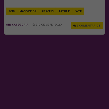
Link
BS18
MAGO DE OZ
PIERCING
TATUAJE
WTF
SIN CATEGORÍA
9 DICIEMBRE, 2020
9 COMENTARIOS