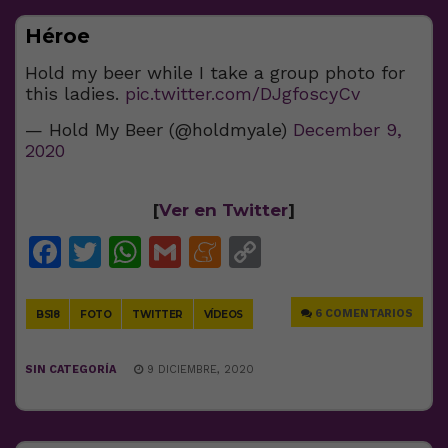
Héroe
Hold my beer while I take a group photo for
this ladies.
pic.twitter.com/DJgfoscyCv
— Hold My Beer (@holdmyale)
December 9,
2020
[
Ver en Twitter
]
Facebook
Twitter
WhatsApp
Gmail
Meneame
Copy
Link
6 COMENTARIOS
BS18
FOTO
TWITTER
VÍDEOS
SIN CATEGORÍA
9 DICIEMBRE, 2020