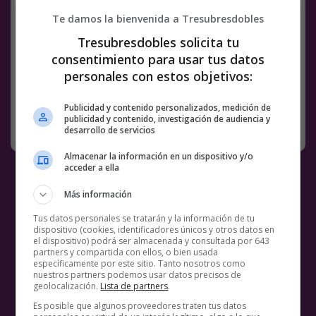
@
ivandooblef
Te damos la bienvenida a Tresubresdobles
Facebook
Twitter
WhatsApp
Gmail
Meneame
Copy
Tresubresdobles solicita tu
Link
consentimiento para usar tus datos
personales con estos objetivos:
ALAS
BS18
MEMES
PÁJAROS
RED BULL
Publicidad y contenido personalizados, medición de
publicidad y contenido, investigación de audiencia y
SIN CATEGORÍA
9 DICIEMBRE, 2020
COMENTARIOS
desarrollo de servicios
Almacenar la información en un dispositivo y/o
acceder a ella
Más información
Tus datos personales se tratarán y la información de tu
dispositivo (cookies, identificadores únicos y otros datos en
el dispositivo) podrá ser almacenada y consultada por 643
partners y compartida con ellos, o bien usada
específicamente por este sitio. Tanto nosotros como
nuestros partners podemos usar datos precisos de
geolocalización.
Lista de partners
.
Es posible que algunos proveedores traten tus datos