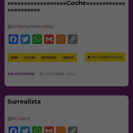
«»»»»»»»»»»»»»»»»»Coche»»»»»»»»»»»»
»»»»»»»»»»
@
UnVampiroAndalu
Facebook
Twitter
WhatsApp
Gmail
Meneame
Copy
Link
10 COMENTARIOS
BS18
COCHE
NOTICIAS
VIENTO
SIN CATEGORÍA
9 DICIEMBRE, 2020
Surrealista
@
ACraich
Facebook
Twitter
WhatsApp
Gmail
Meneame
Copy