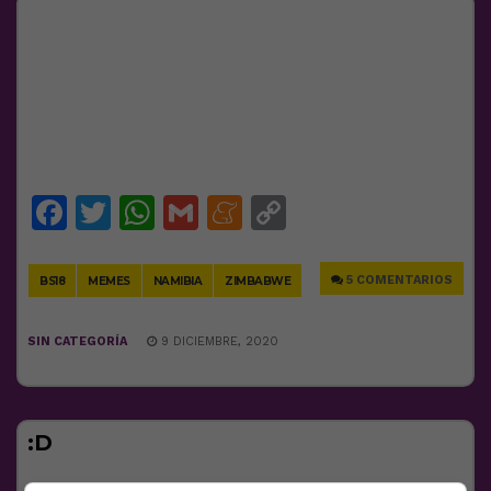
Facebook
Twitter
WhatsApp
Gmail
Meneame
Copy
Link
5 COMENTARIOS
BS18
MEMES
NAMIBIA
ZIMBABWE
SIN CATEGORÍA
9 DICIEMBRE, 2020
:D