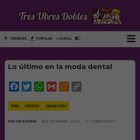
TRENDING
POPULAR
∞ SCROLL
Lo último en la moda dental
Facebook
Twitter
WhatsApp
Gmail
Meneame
Copy
Link
BS18
DIENTES
SWAROVSKI
SIN CATEGORÍA
9 DICIEMBRE, 2020
13 COMENTARIOS