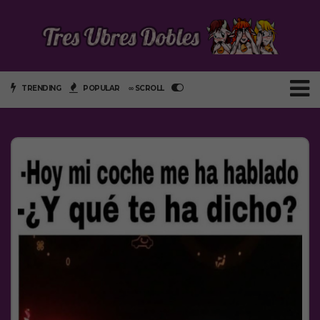
TRENDING
POPULAR
∞ SCROLL