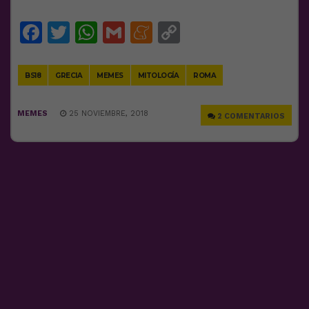
Facebook
Twitter
WhatsApp
Gmail
Meneame
Copy
Link
BS18
GRECIA
MEMES
MITOLOGÍA
ROMA
MEMES
25 NOVIEMBRE, 2018
2 COMENTARIOS