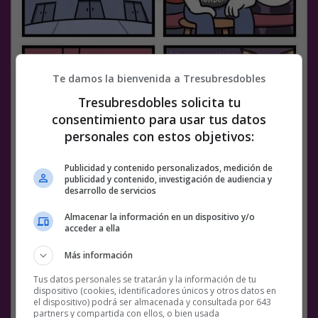
Te damos la bienvenida a Tresubresdobles
Tresubresdobles solicita tu
consentimiento para usar tus datos
personales con estos objetivos:
Publicidad y contenido personalizados, medición de
publicidad y contenido, investigación de audiencia y
desarrollo de servicios
Facebook
Twitter
WhatsApp
Gmail
Meneame
Copy
Almacenar la información en un dispositivo y/o
Link
acceder a ella
ASCO
BS18
CAMPEONATO
INSOPORTABLES
Más información
PERSONALIDADES
Tus datos personales se tratarán y la información de tu
dispositivo (cookies, identificadores únicos y otros datos en
el dispositivo) podrá ser almacenada y consultada por 643
partners y compartida con ellos, o bien usada
MEMES
25 NOVIEMBRE, 2018
4 COMENTARIOS