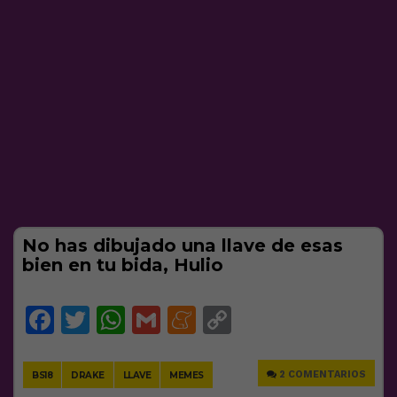
No has dibujado una llave de esas
bien en tu bida, Hulio
Facebook
Twitter
WhatsApp
Gmail
Meneame
Copy
Link
2 COMENTARIOS
BS18
DRAKE
LLAVE
MEMES