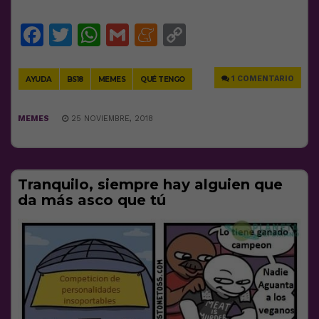
Facebook
Twitter
WhatsApp
Gmail
Meneame
Copy
Link
1 COMENTARIO
AYUDA
BS18
MEMES
QUÉ TENGO
MEMES
25 NOVIEMBRE, 2018
Tranquilo, siempre hay alguien que
da más asco que tú