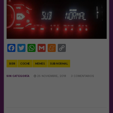
Facebook
Twitter
WhatsApp
Gmail
Meneame
Copy
Link
BS18
COCHE
MEMES
SUB NORMAL
SIN CATEGORÍA
25 NOVIEMBRE, 2018
3 COMENTARIOS
DEJA UNA RESPUESTA