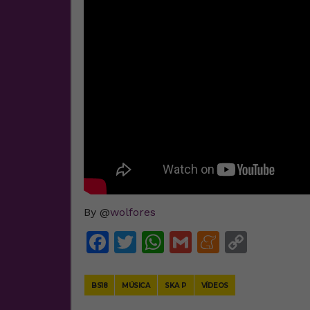
By @
wolfores
Facebook
Twitter
WhatsApp
Gmail
Meneam
Copy
Link
BS18
MÚSICA
SKA P
VÍDEOS