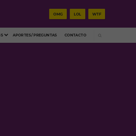
OMG
LOL
WTF
SEARCH
GS
APORTES / PREGUNTAS
CONTACTO