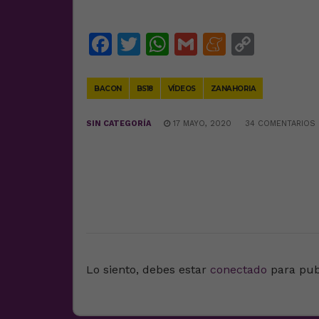
Facebook
Twitter
WhatsApp
Gmail
Meneam
Copy
Link
BACON
BS18
VÍDEOS
ZANAHORIA
SIN CATEGORÍA
17 MAYO, 2020
34 COMENTARIOS
DEJA UNA RESPUESTA
Lo siento, debes estar
conectado
para pub