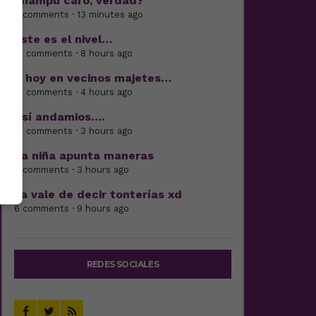
champú caro, verdad?
4 comments · 13 minutes ago
Este es el nivel…
21 comments · 8 hours ago
Y hoy en vecinos majetes…
16 comments · 4 hours ago
Así andamios….
19 comments · 3 hours ago
La niña apunta maneras
6 comments · 3 hours ago
Ya vale de decir tonterías xd
6 comments · 9 hours ago
REDES SOCIALES