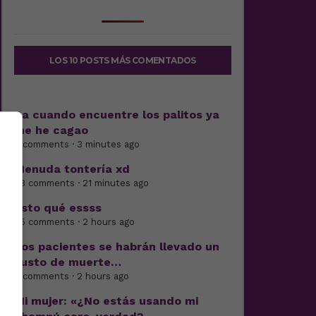
LOS 10 POSTS MÁS COMENTADOS
Pa cuando encuentre los palitos ya
me he cagao
8 comments · 3 minutes ago
Menuda tontería xd
33 comments · 21 minutes ago
Esto qué essss
25 comments · 2 hours ago
Los pacientes se habrán llevado un
susto de muerte…
3 comments · 2 hours ago
Mi mujer: «¿No estás usando mi