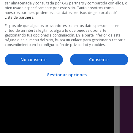
ser almacenada y consultada por 643 partners y compartida con ellos, o
bien usada específicamente por este sitio. Tanto nosotros como
nuestros partners podemos usar datos precisos de geolocalización.
Lista de partners
.
Es posible que algunos proveedores traten tus datos personales en
virtud de un interés legítimo, algo a lo que puedes oponerte
gestionando tus opciones a continuación. En la parte inferior de esta
página o en el menú del sitio, busca un enlace para gestionar o retirar el
quista»?, pero bueno, me ha hecho gracia 🙂
consentimiento en la configuración de privacidad y cookies.
No consentir
Consentir
Gestionar opciones