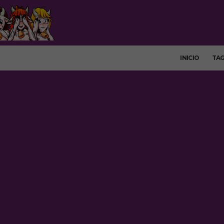
INICIO
TA