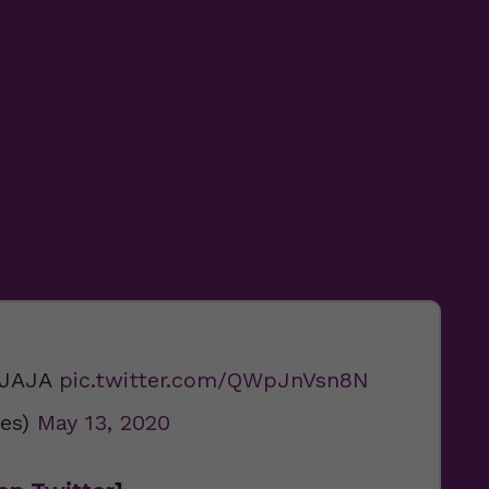
AJAJA
pic.twitter.com/QWpJnVsn8N
ges)
May 13, 2020