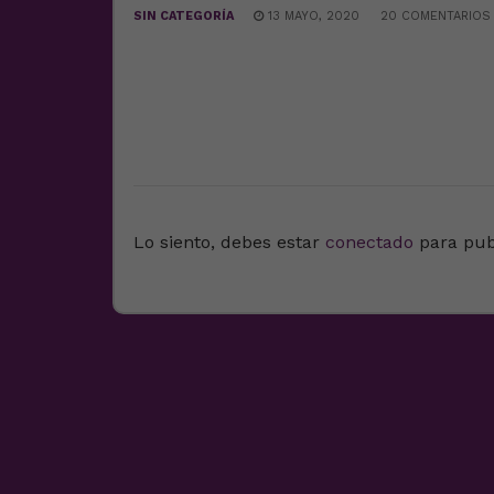
SIN CATEGORÍA
13 MAYO, 2020
20 COMENTARIOS
DEJA UNA RESPUESTA
Lo siento, debes estar
conectado
para pub