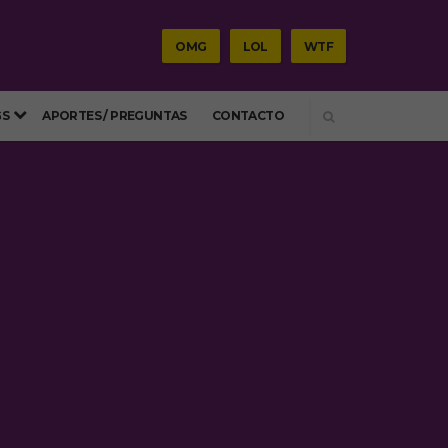
OMG
LOL
WTF
SEARCH
GS
APORTES / PREGUNTAS
CONTACTO