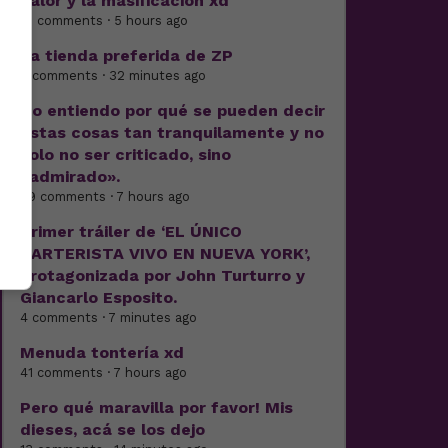
calor y la masificación xd
15 comments · 5 hours ago
La tienda preferida de ZP
7 comments · 32 minutes ago
No entiendo por qué se pueden decir
estas cosas tan tranquilamente y no
solo no ser criticado, sino
«admirado».
29 comments · 7 hours ago
Primer tráiler de ‘EL ÚNICO
CARTERISTA VIVO EN NUEVA YORK’,
protagonizada por John Turturro y
Giancarlo Esposito.
4 comments · 7 minutes ago
Menuda tontería xd
41 comments · 7 hours ago
Pero qué maravilla por favor! Mis
dieses, acá se los dejo