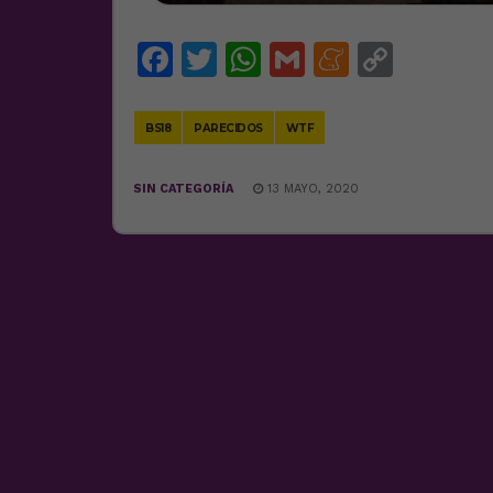
Facebook
Twitter
WhatsApp
Gmail
Meneam
Copy
Link
BS18
PARECIDOS
WTF
SIN CATEGORÍA
13 MAYO, 2020