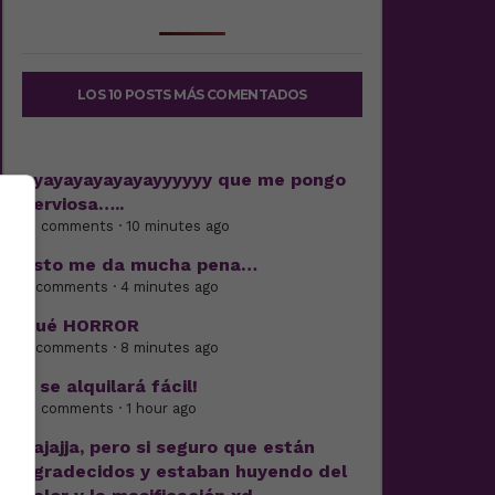
LOS 10 POSTS MÁS COMENTADOS
Ayayayayayayayyyyyy que me pongo
nerviosa…..
21 comments · 10 minutes ago
Esto me da mucha pena…
8 comments · 4 minutes ago
Qué HORROR
5 comments · 8 minutes ago
Y se alquilará fácil!
13 comments · 1 hour ago
Jajajja, pero si seguro que están
agradecidos y estaban huyendo del