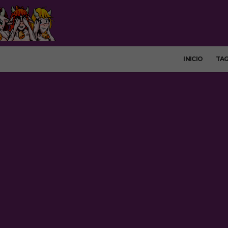
INICIO
TA