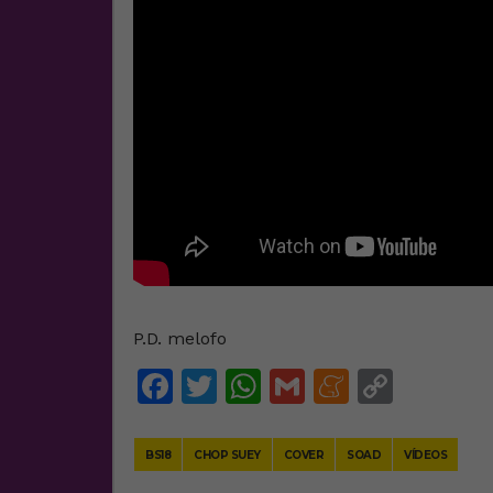
P.D. melofo
Facebook
Twitter
WhatsApp
Gmail
Meneam
Copy
Link
BS18
CHOP SUEY
COVER
SOAD
VÍDEOS