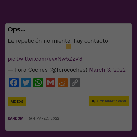
Ops…
La repetición no miente: hay contacto
pic.twitter.com/evxNw5ZzV8
— Foro Coches (@forocoches)
March 3, 2022
Facebook
Twitter
WhatsApp
Gmail
Meneame
Copy
Link
2 COMENTARIOS
VÍDEOS
RANDOM
4 MARZO, 2022