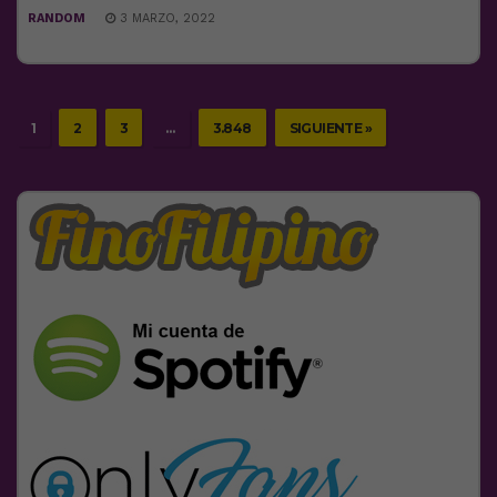
RANDOM
3 MARZO, 2022
1
2
3
…
3.848
SIGUIENTE »