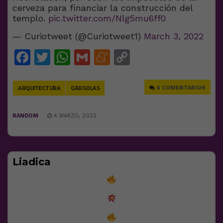
cerveza para financiar la construcción del
templo.
pic.twitter.com/Nlg5mu6ff0
— Curiotweet (@Curiotweet1)
March 3, 2022
Facebook
Twitter
WhatsApp
Gmail
Meneame
Copy
Link
4 COMENTARIOS
ARQUITECTURA
GÁRGOLAS
RANDOM
4 MARZO, 2022
Liadica