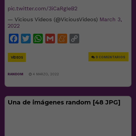
pic.twitter.com/3iCaRgIeB2
— Vicious Videos (@ViciousVideos)
March 3,
2022
Facebook
Twitter
WhatsApp
Gmail
Meneame
Copy
Link
9 COMENTARIOS
VÍDEOS
RANDOM
4 MARZO, 2022
Una de imágenes random [48 JPG]