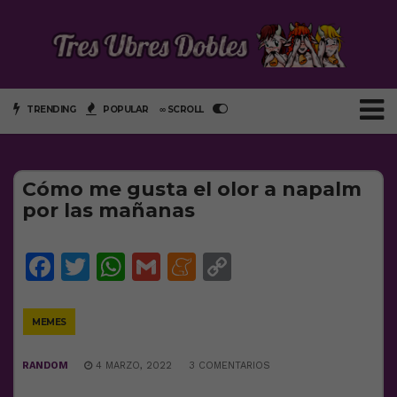
TRENDING
POPULAR
∞ SCROLL
Cómo me gusta el olor a napalm
por las mañanas
Facebook
Twitter
WhatsApp
Gmail
Meneame
Copy
Link
MEMES
RANDOM
4 MARZO, 2022
3 COMENTARIOS