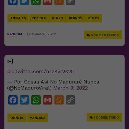
Facebook
Twitter
WhatsApp
Gmail
Meneame
Copy
Link
ANIMALES
INSTINTO
PERRO
PERROS
VÍDEOS
RANDOM
3 MARZO, 2022
9 COMENTARIOS
:-)
pic.twitter.com/nTzKvr2Kv5
— Por Cosas Así No Maduraré Nunca
(@NoMaduroViral)
March 3, 2022
Facebook
Twitter
WhatsApp
Gmail
Meneame
Copy
Link
1 COMENTARIO
DIENTES
MANZANA