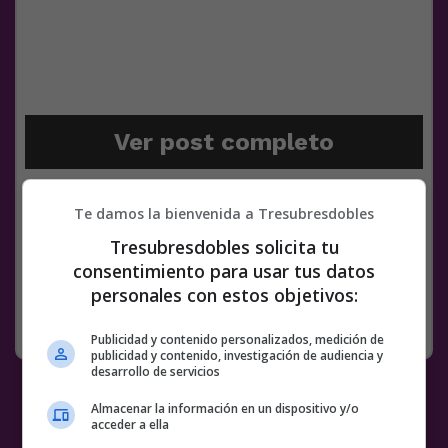
Ver post completo
Facebook
Twitter
WhatsApp
Gmail
Meneame
Copy
Te damos la bienvenida a Tresubresdobles
Link
Tresubresdobles solicita tu
BS18
GALERÍA
GALERÍAS
IMÁGENES
RANDOM
consentimiento para usar tus datos
personales con estos objetivos:
RANDOM
3 MARZO, 2022
8 COMENTARIOS
Publicidad y contenido personalizados, medición de
publicidad y contenido, investigación de audiencia y
desarrollo de servicios
Almacenar la información en un dispositivo y/o
acceder a ella