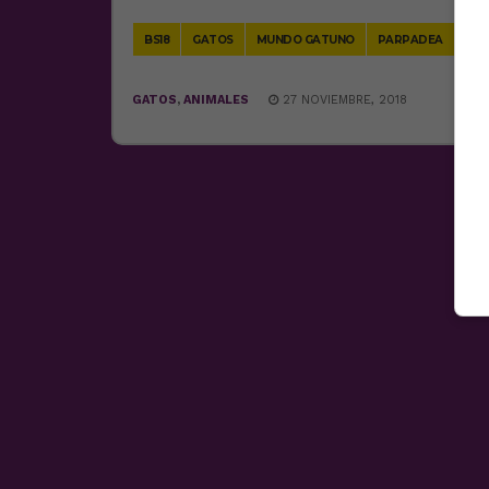
Link
BS18
GATOS
MUNDO GATUNO
PARPADEA
VÍD
GATOS
,
ANIMALES
27 NOVIEMBRE, 2018