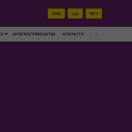
OMG
LOL
WTF
SEARCH
GS
APORTES / PREGUNTAS
CONTACTO