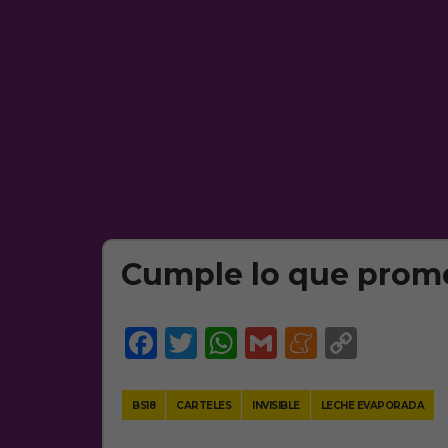
Cumple lo que prom
Facebook
Twitter
WhatsApp
Gmail
Meneam
Copy
Link
BS18
CARTELES
INVISIBLE
LECHE EVAPORADA