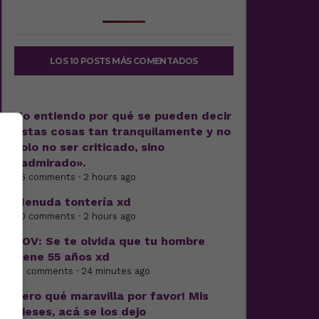
LOS 10 POSTS MÁS COMENTADOS
No entiendo por qué se pueden decir
estas cosas tan tranquilamente y no
solo no ser criticado, sino
«admirado».
26 comments · 2 hours ago
Menuda tontería xd
40 comments · 2 hours ago
POV: Se te olvida que tu hombre
tiene 55 años xd
12 comments · 24 minutes ago
Pero qué maravilla por favor! Mis
dieses, acá se los dejo