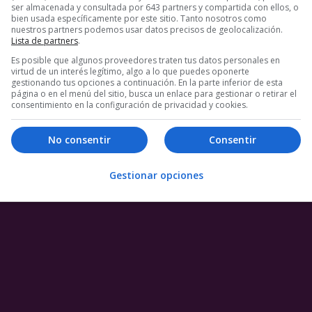
ser almacenada y consultada por 643 partners y compartida con ellos, o
bien usada específicamente por este sitio. Tanto nosotros como
1 COMENTARIO
EOS
WTF
nuestros partners podemos usar datos precisos de geolocalización.
Lista de partners
.
Es posible que algunos proveedores traten tus datos personales en
virtud de un interés legítimo, algo a lo que puedes oponerte
gestionando tus opciones a continuación. En la parte inferior de esta
página o en el menú del sitio, busca un enlace para gestionar o retirar el
consentimiento en la configuración de privacidad y cookies.
No consentir
Consentir
Gestionar opciones