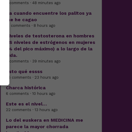
5 comments · 48 minutes ago
Pa cuando encuentre los palitos ya
me he cagao
14 comments · 8 hours ago
Niveles de testosterona en hombres
VS niveles de estrógenos en mujeres
(% del pico máximo) a lo largo de la
vida.
8 comments · 39 minutes ago
Esto qué essss
25 comments · 23 hours ago
Charca histórica
6 comments · 10 hours ago
Este es el nivel…
22 comments · 13 hours ago
Lo del euskera en MEDICINA me
parece la mayor chorrada