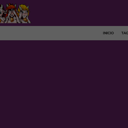
INICIO
TA